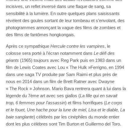
incisives, un reflet inversé dans une flaque de sang, sa
sensibilité à la lumière. En outre quelques plans saisissants
révèlent des goules sortant de leur tombeau et s’envolant, des
photogrammes annonçant la vague des films de zombies et
des films de fantômes hongkongais.
Après ce sympathique
Hercule contre les vampires
, le
colosse sera porté à l’écran notamment dans
Le défi des
géants
(1965) toujours avec Reg Park puis en 1983 dans un
film de Lewis Coates avec Lou « The Hulk »Ferrigno, en 1994
dans une saga TV produite par Sam Raimi et plus près de
nous en 2014 dans un film de Brett Ratner avec Dwayne
« The Rock » Johnson. Mario Bava rentrera quant à lui dans la
légende du 7ème art avec ses giallos (
La fille qui en savait
trop, 6 femmes pour l’assassin
) et films horrifiques (
Le corps
et le fouet, Une hache pour la lune de miel, Lisa et le diable, La
baie sanglante
) célébrés par les cinéphiles du monde entier
dont les plus célèbres sont Tim Burton et Guillermo del Toro.