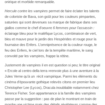
onirique et morbide remarquable.
Hercule contre les vampires
permet de faire éclater les talents
de coloriste de Bava, son goût pour les couleurs pimpantes,
saturées qui sont devenues sa marque de fabrique dans ses
giallos comme le chef d’oeuvre
6 femmes pour l’assassin :
éclairage bleu pour le maléfique Lycos, combinaison de vert,
bleu et mauve pour le jardin des Hespérides et rouge pour la
fournaise des Enfers. L’omniprésence de la couleur rouge, le
feu des Enfers, le ciel lors de la tempête maritime, le sang
convoité par les vampires, frappe la rétine.
Justement de vampires il en est question si peu; le titre original
« Ercole al centro della terra »renvoie plus à une aventure à la
Jules Verne qu’à un récit vampirique. Parmi les éléments du
cinéma d’épouvante gothique relevés citons en premier lieu
Christopher Lee (Lycos), Dracula inoubliable notamment chez
Terence Fisher. Son appartenance à la famille des vampires
passe par la suggestion : pas de plan le montrant en train de
mordre une victime mais des détails révélateurs comme des