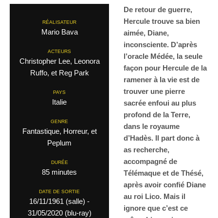
De retour de guerre,
Hercule trouve sa bien
RÉALISATEUR
Mario Bava
aimée, Diane,
inconsciente. D’après
ACTEURS
l’oracle Médée, la seule
Christopher Lee, Leonora
façon pour Hercule de la
Ruffo, et Reg Park
ramener à la vie est de
trouver une pierre
PAYS
Italie
sacrée enfoui au plus
profond de la Terre,
GENRE
dans le royaume
Fantastique, Horreur, et
d’Hadès. Il part donc à
Peplum
as recherche,
accompagné de
DURÉE
85 minutes
Télémaque et de Thésé,
après avoir confié Diane
DATE DE SORTIE
au roi Lico. Mais il
16/11/1961 (salle) -
ignore que c’est ce
31/05/2020 (blu-ray)