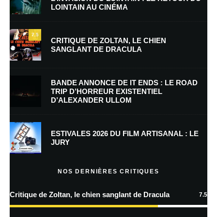
LOINTAIN AU CINÉMA
hellboy
Répondre
7.5
CRITIQUE DE ZOLTAN, LE CHIEN
30 mai 2012 à 1 h 00 min
SANGLANT DE DRACULA
😀 😆 🙂 😉 8) 😐 :-* 😳 🙁 😥 😮 😕 😡 😮 :zzz 😛 🙄 🙄
BANDE ANNONCE DE IT ENDS : LE ROAD
TRIP D’HORREUR EXISTENTIEL
D’ALEXANDER ULLOM
Laisser un commentaire
Votre adresse e-mail ne sera pas publiée.
Les champs obligatoires sont
ESTIVALES 2026 DU FILM ARTISANAL : LE
indiqués avec
*
JURY
Commentaire
*
NOS DERNIÈRES CRITIQUES
Critique de Zoltan, le chien sanglant de Dracula
7.5