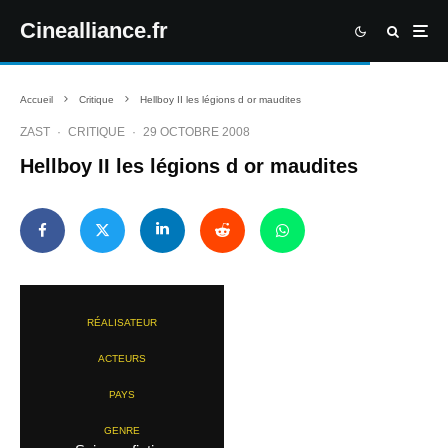
Cinealliance.fr
Accueil
Critique
Hellboy II les légions d or maudites
ZAST
·
CRITIQUE
·
29 OCTOBRE 2008
Hellboy II les légions d or maudites
RÉALISATEUR
ACTEURS
PAYS
GENRE