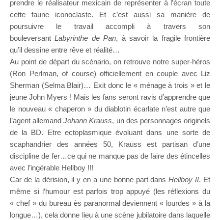
prendre le réalisateur mexicain de représenter à l’écran toute
cette faune iconoclaste. Et c’est aussi sa manière de
poursuivre le travail accompli à travers son
bouleversant
Labyrinthe de Pan
, à savoir la fragile frontière
qu’il dessine entre rêve et réalité…
Au point de départ du scénario, on retrouve notre super-héros
(Ron Perlman, of course) officiellement en couple avec Liz
Sherman (Selma Blair)… Exit donc le « ménage à trois » et le
jeune John Myers ! Mais les fans seront ravis d’apprendre que
le nouveau « chaperon » du diablotin écarlate n’est autre que
l’agent allemand
Johann Krauss
, un des personnages originels
de la BD. Etre ectoplasmique évoluant dans une sorte de
scaphandrier des années 50, Krauss est partisan d’une
discipline de fer…ce qui ne manque pas de faire des étincelles
avec l’ingérable Hellboy !!!
Car de la dérision, il y en a une bonne part dans
Hellboy II
. Et
même si l’humour est parfois trop appuyé (les réflexions du
« chef » du bureau ès paranormal deviennent « lourdes » à la
longue…), cela donne lieu à une scène jubilatoire dans laquelle