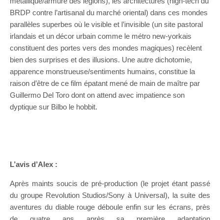
métallique/armure des légions), les architectures (high-tech du
BRDP contre l’artisanal du marché oriental) dans ces mondes
parallèles superbes où le visible et l’invisible (un site pastoral
irlandais et un décor urbain comme le métro new-yorkais
constituent des portes vers des mondes magiques) recèlent
bien des surprises et des illusions. Une autre dichotomie,
apparence monstrueuse/sentiments humains, constitue la
raison d’être de ce film épatant mené de main de maître par
Guillermo Del Toro dont on attend avec impatience son
dyptique sur Bilbo le hobbit.
L’avis d’Alex :
Après maints soucis de pré-production (le projet étant passé
du groupe Revolution Studios/Sony à Universal), la suite des
aventures du diable rouge déboule enfin sur les écrans, près
de quatre ans après sa première adaptation