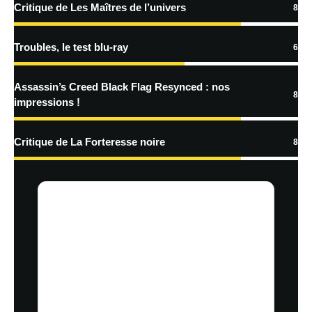
Critique de Les Maîtres de l’univers
8
Troubles, le test blu-ray
6
Nom
*
Assassin’s Creed Black Flag Resynced : nos
8
impressions !
E-mail
*
Site web
Critique de La Forteresse noire
8
Enregistrer mon nom, mon e-mail et mon site dans le navigateur pour
mon prochain commentaire.
En savoir
plus sur la façon dont les données de vos commentaires sont
traitées