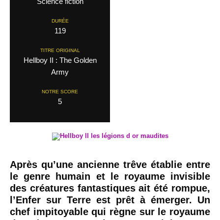
Science fiction
DURÉE
119
TITRE ORIGINAL
Hellboy II : The Golden
Army
NOTRE SCORE
5
Après qu’une ancienne trêve établie entre
le genre humain et le royaume invisible
des créatures fantastiques ait été rompue,
l’Enfer sur Terre est prêt à émerger. Un
chef impitoyable qui règne sur le royaume