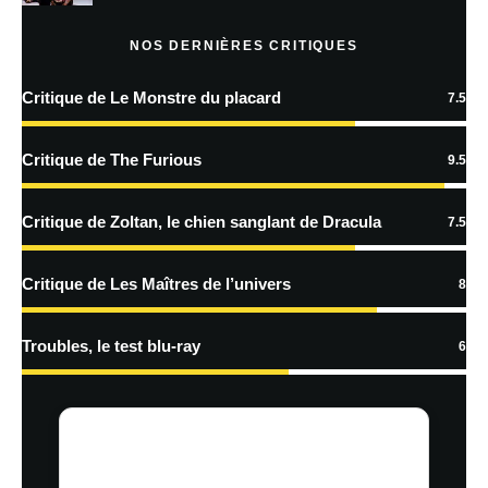
En savoir
plus sur la façon dont les données de vos commentaires sont
NOS DERNIÈRES CRITIQUES
traitées
Critique de Le Monstre du placard
7.5
Critique de The Furious
9.5
Critique de Zoltan, le chien sanglant de Dracula
7.5
Critique de Les Maîtres de l’univers
8
Troubles, le test blu-ray
6