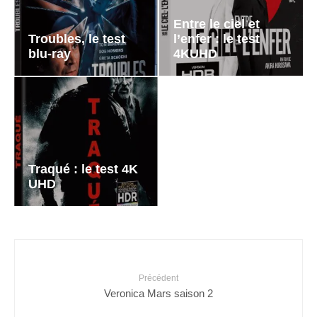
Entre le ciel et
Troubles, le test
l’enfer : le test
blu-ray
4KUHD
Traqué : le test 4K
UHD
Précédent
Veronica Mars saison 2