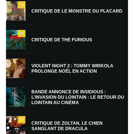
7.5
CRITIQUE DE LE MONSTRE DU PLACARD
9.5
CRITIQUE DE THE FURIOUS
Nom
*
VIOLENT NIGHT 2 : TOMMY WIRKOLA
PROLONGE NOËL EN ACTION
E-mail
*
Site web
BANDE ANNONCE DE INSIDIOUS :
L’INVASION DU LOINTAIN : LE RETOUR DU
LOINTAIN AU CINÉMA
Enregistrer mon nom, mon e-mail et mon site dans le navigateur pour
mon prochain commentaire.
7.5
CRITIQUE DE ZOLTAN, LE CHIEN
SANGLANT DE DRACULA