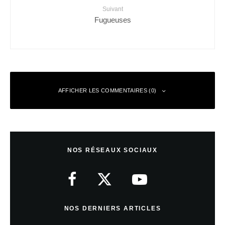
Suivant
Fugueuses
AFFICHER LES COMMENTAIRES (0)
Laisser un commentaire
NOS RÉSEAUX SOCIAUX
Votre adresse e-mail ne sera pas publiée.
Les champs obligatoires sont
indiqués avec
*
Commentaire
*
NOS DERNIERS ARTICLES