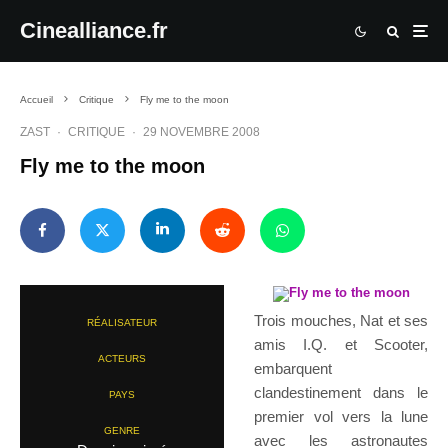
Cinealliance.fr
Accueil
Critique
Fly me to the moon
ZAST
·
CRITIQUE
·
29 NOVEMBRE 2008
Fly me to the moon
Trois mouches, Nat et ses
RÉALISATEUR
amis I.Q. et Scooter,
ACTEURS
embarquent
clandestinement dans le
PAYS
premier vol vers la lune
GENRE
avec les astronautes