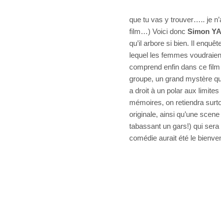
que tu vas y trouver….. je 
film…) Voici donc
Simon Y
qu’il arbore si bien. Il enqu
lequel les femmes voudraien
comprend enfin dans ce film 
groupe, un grand mystère qui 
a droit à un polar aux limit
mémoires, on retiendra surt
originale, ainsi qu’une sce
tabassant un gars!) qui sera
comédie aurait été le bienv