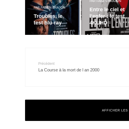
PAR
FABIEN BRAJON
PAR
FABIEN BRAJON
Entre le ciel et
Troubles, le
l’enfer : le test
test blu-ray
4KUHD
Précédent
La Course à la mort de l an 2000
AFFICHER LES