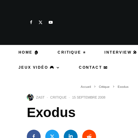
HOME 🏠
CRITIQUE ⭐
INTERVIEW 🎤
JEUX VIDÉO 🎮
CONTACT 📧
Accueil
Critique
Exodus
ZAST
·
CRITIQUE
·
15 SEPTEMBRE 2008
Exodus