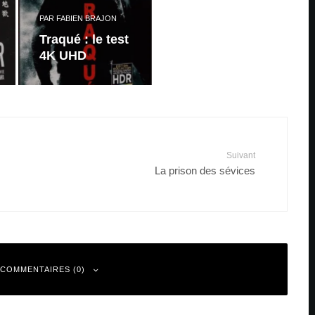
PAR
FABIEN BRAJON
Traqué : le test
4K UHD
Suivant
La prison des sévices
 COMMENTAIRES (0)