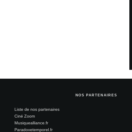
Répondre
plus il vieillit, meilleur il est le bougre !) et un habitué des
 sont indiqués avec
*
NOS PARTENAIRES
Liste de nos partenaires
Ciné Zoom
Musiquealliance.fr
Paradoxetemporel.fr