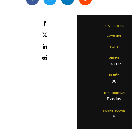
RÉALISATEUR
ACTEURS
PAYS
GENRE
Drame
DURÉE
90
TITRE ORIGINAL
Exodus
NOTRE SCORE
5