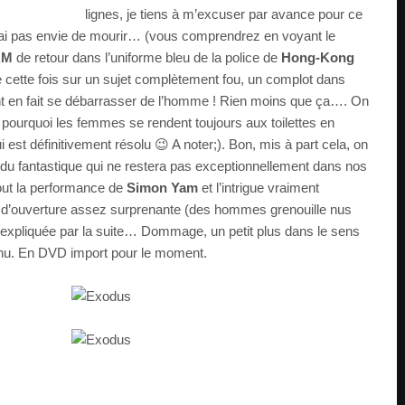
lignes, je tiens à m’excuser par avance pour ce
n’ai pas envie de mourir… (vous comprendrez en voyant le
AM
de retour dans l’uniforme bleu de la police de
Hong-Kong
ête cette fois sur un sujet complètement fou, un complot dans
t en fait se débarrasser de l’homme ! Rien moins que ça…. On
pourquoi les femmes se rendent toujours aux toilettes en
est définitivement résolu 😉 A noter;). Bon, mis à part cela, on
es du fantastique qui ne restera pas exceptionnellement dans nos
out la performance de
Simon Yam
et l’intrigue vraiment
ne d’ouverture assez surprenante (des hommes grenouille nus
 expliquée par la suite… Dommage, un petit plus dans le sens
enu. En DVD import pour le moment.