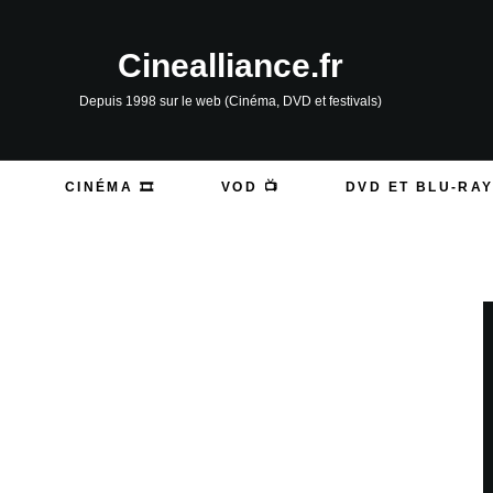
Cinealliance.fr
Depuis 1998 sur le web (Cinéma, DVD et festivals)
CINÉMA 🎞️
VOD 📺
DVD ET BLU-RAY