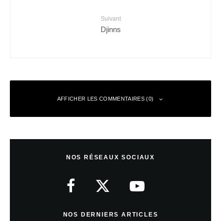
Suivant
Djinns
AFFICHER LES COMMENTAIRES (0)
Zast de Cinealliance
Répondre
24 janvier 2011 à 19 h 51 min
NOS RÉSEAUX SOCIAUX
Vivement que je le vois à Gerardmer 😀
NOS DERNIERS ARTICLES
Al
Répondre