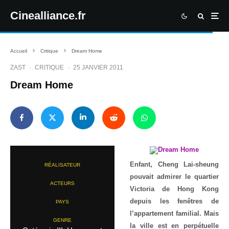
Cinealliance.fr
Accueil
Critique
Dream Home
ZAST
·
CRITIQUE
·
25 JANVIER 2011
Dream Home
Enfant, Cheng Lai-sheung
RÉALISATEUR
pouvait admirer le quartier
ACTEURS
Victoria de Hong Kong
depuis les fenêtres de
PAYS
l’appartement familial. Mais
GENRE
la ville est en perpétuelle