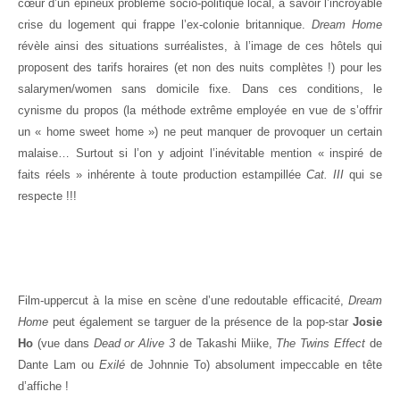
cœur d’un épineux problème socio-politique local, à savoir l’incroyable
crise du logement qui frappe l’ex-colonie britannique.
Dream Home
révèle ainsi des situations surréalistes, à l’image de ces hôtels qui
proposent des tarifs horaires (et non des nuits complètes !) pour les
salarymen/women sans domicile fixe. Dans ces conditions, le
cynisme du propos (la méthode extrême employée en vue de s’offrir
un « home sweet home ») ne peut manquer de provoquer un certain
malaise… Surtout si l’on y adjoint l’inévitable mention « inspiré de
faits réels » inhérente à toute production estampillée
Cat. III
qui se
respecte !!!
Film-uppercut à la mise en scène d’une redoutable efficacité,
Dream
Home
peut également se targuer de la présence de la pop-star
Josie
Ho
(vue dans
Dead or Alive 3
de Takashi Miike,
The Twins Effect
de
Dante Lam ou
Exilé
de Johnnie To) absolument impeccable en tête
d’affiche !