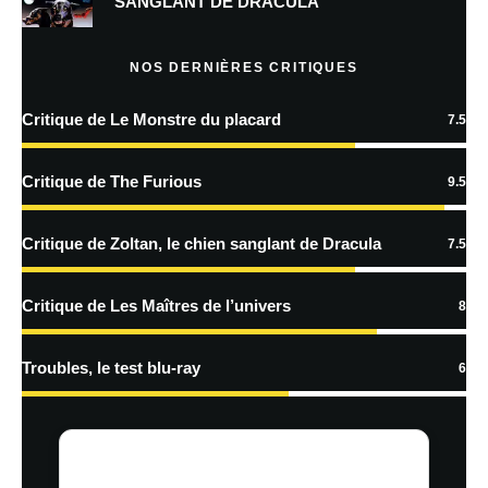
SANGLANT DE DRACULA
Nom
*
NOS DERNIÈRES CRITIQUES
Critique de Le Monstre du placard
7.5
E-mail
*
Site web
Critique de The Furious
9.5
Enregistrer mon nom, mon e-mail et mon site dans le navigateur pour
Critique de Zoltan, le chien sanglant de Dracula
7.5
mon prochain commentaire.
Critique de Les Maîtres de l’univers
8
En savoir
Troubles, le test blu-ray
6
plus sur la façon dont les données de vos commentaires sont
traitées