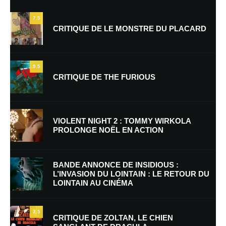
24 janvier 2011 à 19 h 52 min
7.5
CRITIQUE DE LE MONSTRE DU PLACARD
Arg, oui, le grand retour de la Cat. III à tendance politique !!!
9.5
Laisser un commentaire
CRITIQUE DE THE FURIOUS
Votre adresse e-mail ne sera pas publiée.
Les champs obligatoires sont
indiqués avec
*
VIOLENT NIGHT 2 : TOMMY WIRKOLA
PROLONGE NOËL EN ACTION
Commentaire
*
BANDE ANNONCE DE INSIDIOUS :
L’INVASION DU LOINTAIN : LE RETOUR DU
LOINTAIN AU CINÉMA
7.5
CRITIQUE DE ZOLTAN, LE CHIEN