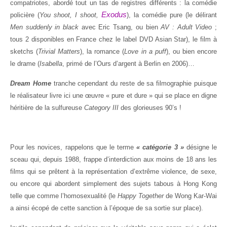
compatriotes, abordé tout un tas de registres différents : la comédie
Exodus
policière (
You shoot, I shoot,
), la comédie pure (le délirant
Men suddenly in black
avec Eric Tsang, ou bien
AV : Adult Video
;
tous 2 disponibles en France chez le label DVD Asian Star), le film à
sketchs (
Trivial Matters
), la romance (
Love in a puff
), ou bien encore
le drame (
Isabella
, primé de l’Ours d’argent à Berlin en 2006)…
Dream Home
tranche cependant du reste de sa filmographie puisque
le réalisateur livre ici une œuvre « pure et dure » qui se place en digne
héritière de la sulfureuse
Category III
des glorieuses 90’s !
Pour les novices, rappelons que le terme
« catégorie 3 »
désigne le
sceau qui, depuis 1988, frappe d’interdiction aux moins de 18 ans les
films qui se prêtent à la représentation d’extrême violence, de sexe,
ou encore qui abordent simplement des sujets tabous à Hong Kong
telle que comme l’homosexualité (le
Happy Together
de Wong Kar-Wai
a ainsi écopé de cette sanction à l’époque de sa sortie sur place).