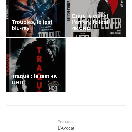
Entre le ciel et
Troubles, le test
l’enfer : le test
blu-ray
4KUHD
Traqué : le test 4K
UHD
Précédent
L’Avocat