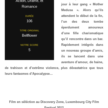
Action, Drame, et
jour à leur gang « Mother
Romance
Medusa ». Alors qu’ils
attendent le début de la fin,
DURÉE
106
l’un des deux tombe
éperdument amoureux
TITRE ORIGINAL
d’une fille charismatique
Bellflower
qu’il rencontre dans un bar.
Rapidement intégrés dans
NOTRE SCORE
5
un nouveau groupe d’amis,
ils se lancent dans une
aventure d’amour, de haine,
de trahison et d’extrême violence, plus dévastatrice que tous
leurs fantasmes d’Apocalypse…
Film en séléction au Discovery Zone, Luxembourg City Film
Festival 2012