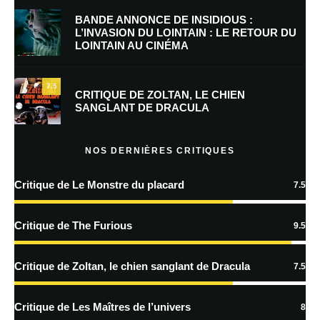
BANDE ANNONCE DE INSIDIOUS :
L’INVASION DU LOINTAIN : LE RETOUR DU
LOINTAIN AU CINÉMA
Enregistrer mon nom, mon e-mail et mon site dans le navigateur pour
mon prochain commentaire.
7.5
CRITIQUE DE ZOLTAN, LE CHIEN
SANGLANT DE DRACULA
En savoir
plus sur la façon dont les données de vos commentaires sont
NOS DERNIÈRES CRITIQUES
traitées
Critique de Le Monstre du placard
7.5
Critique de The Furious
9.5
Critique de Zoltan, le chien sanglant de Dracula
7.5
Critique de Les Maîtres de l’univers
8