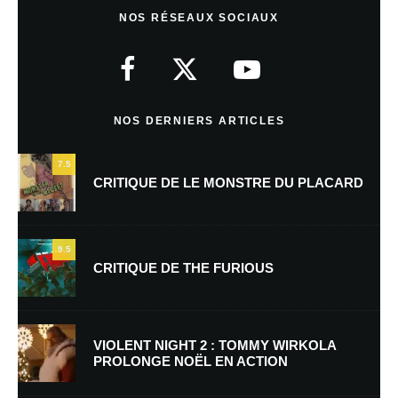
Laisser un commentaire
NOS RÉSEAUX SOCIAUX
Votre adresse e-mail ne sera pas publiée.
Les champs obligatoires sont
indiqués avec
*
Commentaire
*
NOS DERNIERS ARTICLES
7.5
CRITIQUE DE LE MONSTRE DU PLACARD
9.5
CRITIQUE DE THE FURIOUS
Nom
*
VIOLENT NIGHT 2 : TOMMY WIRKOLA
PROLONGE NOËL EN ACTION
E-mail
*
Site web