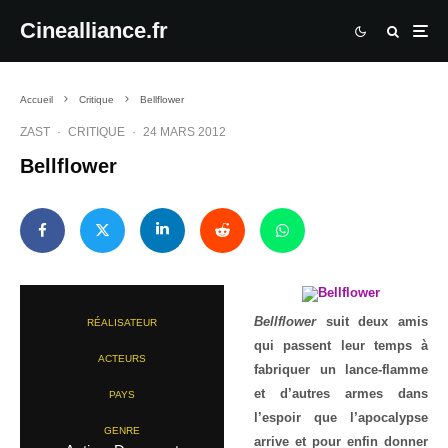
Cinealliance.fr
Accueil
Critique
Bellflower
ZAST
·
CRITIQUE
·
24 MARS 2012
Bellflower
Bellflower
suit deux amis
RÉALISATEUR
qui passent leur temps à
ACTEURS
fabriquer un lance-flamme
et d’autres armes dans
PAYS
l’espoir que l’apocalypse
GENRE
arrive et pour enfin donner