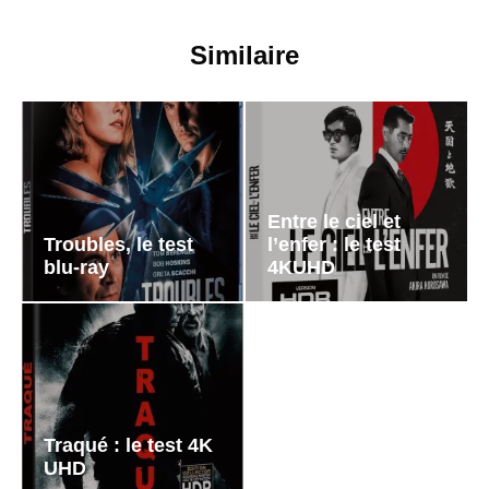
Similaire
Entre le ciel et
Troubles, le test
l’enfer : le test
blu-ray
4KUHD
Traqué : le test 4K
UHD