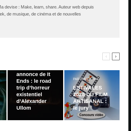
Ma devise : Make, learn, share. Auteur web depuis
ek, de musique, de cinéma et de nouvelles
PAR
ZAST
Bande
annonce de It
PAR
YANICK RUF
Ends : le road
trip d’horreur
ESTIVALES
existentiel
2026 DU FILM
d’Alexander
ARTISANAL :
Ullom
le jury