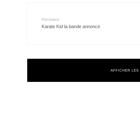
Précédent
Karate Kid la bande annonce
AFFICHER LES
Laisser un commentaire
Votre adresse e-mail ne sera pas publiée.
Les champs obligatoires
Commentaire
*