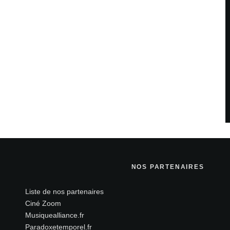
savoir plus sur la façon dont les données de vos
NOS PARTENAIRES
Liste de nos partenaires
Ciné Zoom
Musiquealliance.fr
Paradoxetemporel.fr