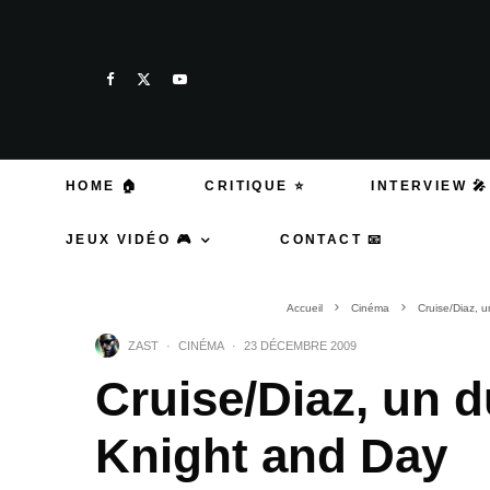
HOME 🏠
CRITIQUE ⭐
INTERVIEW 🎤
JEUX VIDÉO 🎮
CONTACT 📧
Accueil
Cinéma
Cruise/Diaz, 
ZAST
·
CINÉMA
·
23 DÉCEMBRE 2009
Cruise/Diaz, un d
Knight and Day