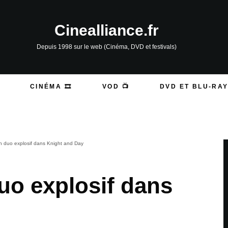
Cinealliance.fr
Depuis 1998 sur le web (Cinéma, DVD et festivals)
CINÉMA 🎞️
VOD 📺
DVD ET BLU-RAY
un duo explosif dans Knight and Day
uo explosif dans