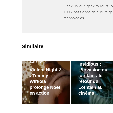
Geek un jour, geek toujours. 
1996, passionné de culture ge
technologies.
PAR
ZAST
Similaire
Bande
annonce de
PAR
ZAST
Insidious :
Violent Night 2
L’invasion du
: Tommy
lointain : le
Wirkola
retour du
prolonge Noël
Lointain au
en action
cinéma