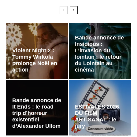
Bande annonce de
Insidious :
Violent Night 2 :
L’invasion du
Tommy Wirkola
lointain : le retour
prolonge Noël en
du Lointain au
action
cinéma
Bande annonce de
It Ends : le road
ESTIVALES 2026
trip d’horreur
DU FILM
existentiel
ARTISANAL : le
d’Alexander Ullom
jury