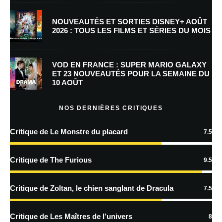
NOUVEAUTÉS ET SORTIES DISNEY+ AOÛT
2026 : TOUS LES FILMS ET SÉRIES DU MOIS
Enregistrer mon nom, mon e-mail et mon site dans le navigateur pour
mon prochain commentaire.
VOD EN FRANCE : SUPER MARIO GALAXY
Prévenez-moi de tous les nouveaux commentaires par e-mail.
ET 23 NOUVEAUTÉS POUR LA SEMAINE DU
10 AOÛT
Prévenez-moi de tous les nouveaux articles par e-mail.
NOS DERNIÈRES CRITIQUES
Critique de Le Monstre du placard
7.5
En savoir
plus sur la façon dont les données de vos commentaires sont
Critique de The Furious
9.5
traitées
Critique de Zoltan, le chien sanglant de Dracula
7.5
Critique de Les Maîtres de l’univers
8