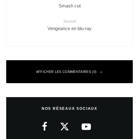
Smash cut
Suivant
Vengeance en blu-ray
AFFICHER LES COMMENTAIRES (0)
Laisser un commentaire
NOS RÉSEAUX SOCIAUX
Votre adresse e-mail ne sera pas publiée.
Les champs obligatoires sont
indiqués avec
*
Commentaire
*