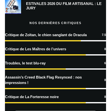
Prévenez-moi de tous les nouveaux commentaires par e-mail.
ESTIVALES 2026 DU FILM ARTISANAL : LE
JURY
Prévenez-moi de tous les nouveaux articles par e-mail.
NOS DERNIÈRES CRITIQUES
Critique de Zoltan, le chien sanglant de Dracula
7.5
En savoir
plus sur la façon dont les données de vos commentaires sont
Critique de Les Maîtres de l’univers
8
traitées
Troubles, le test blu-ray
6
Assassin’s Creed Black Flag Resynced : nos
8
impressions !
Critique de La Forteresse noire
8