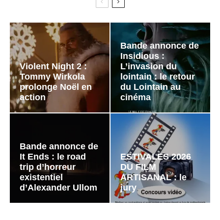
Bande annonce de
Insidious :
Violent Night 2 :
L’invasion du
Tommy Wirkola
lointain : le retour
prolonge Noël en
du Lointain au
action
cinéma
Bande annonce de
It Ends : le road
ESTIVALES 2026
trip d’horreur
DU FILM
existentiel
ARTISANAL : le
d’Alexander Ullom
jury