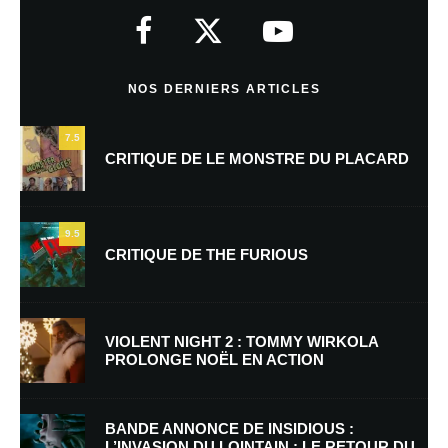
indiqués avec
*
Commentaire
*
NOS DERNIERS ARTICLES
7.5
CRITIQUE DE LE MONSTRE DU PLACARD
9.5
CRITIQUE DE THE FURIOUS
Nom
*
VIOLENT NIGHT 2 : TOMMY WIRKOLA
PROLONGE NOËL EN ACTION
E-mail
*
Site web
BANDE ANNONCE DE INSIDIOUS :
L’INVASION DU LOINTAIN : LE RETOUR DU