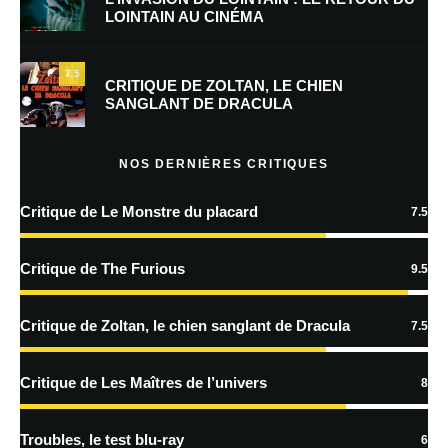
LOINTAIN AU CINÉMA
Enregistrer mon nom, mon e-mail et mon site dans le navigateur pour
mon prochain commentaire.
7.5
Prévenez-moi de tous les nouveaux commentaires par e-mail.
CRITIQUE DE ZOLTAN, LE CHIEN
SANGLANT DE DRACULA
Prévenez-moi de tous les nouveaux articles par e-mail.
NOS DERNIÈRES CRITIQUES
Critique de Le Monstre du placard
7.5
En savoir
plus sur la façon dont les données de vos commentaires sont
Critique de The Furious
9.5
traitées
Critique de Zoltan, le chien sanglant de Dracula
7.5
Critique de Les Maîtres de l’univers
8
Troubles, le test blu-ray
6