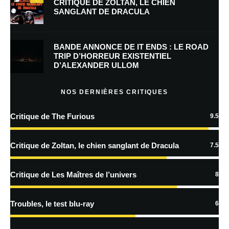
CRITIQUE DE ZOLTAN, LE CHIEN
SANGLANT DE DRACULA
Enregistrer mon nom, mon e-mail et mon site dans le navigateur pour
mon prochain commentaire.
BANDE ANNONCE DE IT ENDS : LE ROAD
Prévenez-moi de tous les nouveaux commentaires par e-mail.
TRIP D’HORREUR EXISTENTIEL
D’ALEXANDER ULLOM
Prévenez-moi de tous les nouveaux articles par e-mail.
NOS DERNIÈRES CRITIQUES
Critique de The Furious
9.5
En savoir
plus sur la façon dont les données de vos commentaires sont
Critique de Zoltan, le chien sanglant de Dracula
7.5
traitées
Critique de Les Maîtres de l’univers
8
Troubles, le test blu-ray
6