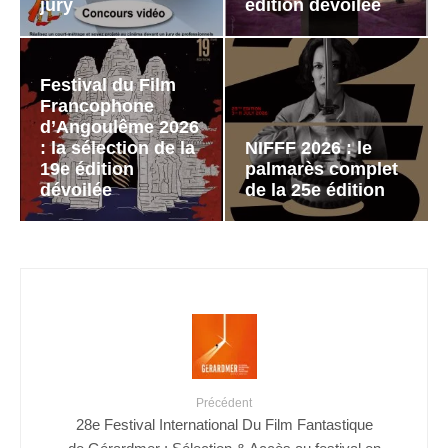
jury
édition dévoilée
Festival du Film
Francophone
d’Angoulême 2026
: la sélection de la
NIFFF 2026 : le
19e édition
palmarès complet
dévoilée
de la 25e édition
Précédent
28e Festival International Du Film Fantastique