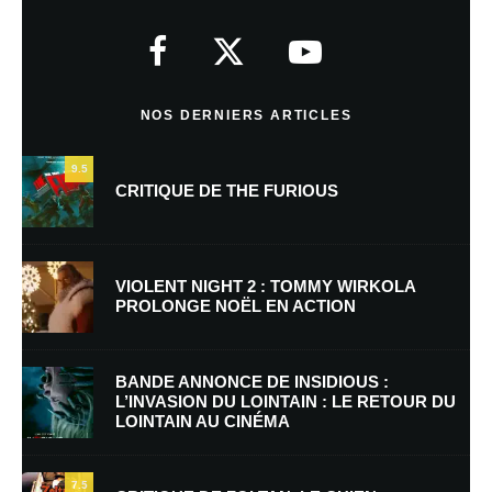
Votre adresse e-mail ne sera pas publiée.
Les champs obligatoires sont
indiqués avec
*
Commentaire
*
NOS DERNIERS ARTICLES
9.5
CRITIQUE DE THE FURIOUS
VIOLENT NIGHT 2 : TOMMY WIRKOLA
PROLONGE NOËL EN ACTION
Nom
*
BANDE ANNONCE DE INSIDIOUS :
L’INVASION DU LOINTAIN : LE RETOUR DU
LOINTAIN AU CINÉMA
E-mail
*
Site web
7.5