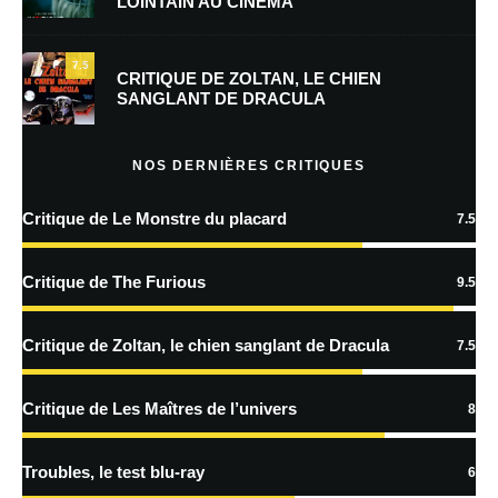
LOINTAIN AU CINÉMA
Enregistrer mon nom, mon e-mail et mon site dans le navigateur pour
mon prochain commentaire.
7.5
Prévenez-moi de tous les nouveaux commentaires par e-mail.
CRITIQUE DE ZOLTAN, LE CHIEN
SANGLANT DE DRACULA
Prévenez-moi de tous les nouveaux articles par e-mail.
NOS DERNIÈRES CRITIQUES
Critique de Le Monstre du placard
7.5
En savoir
plus sur la façon dont les données de vos commentaires sont
Critique de The Furious
9.5
traitées
Critique de Zoltan, le chien sanglant de Dracula
7.5
Critique de Les Maîtres de l’univers
8
Troubles, le test blu-ray
6