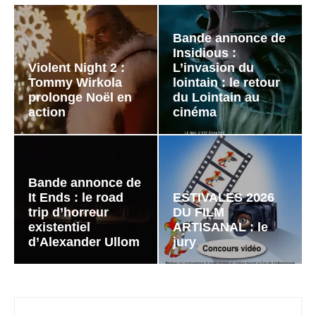
Bande annonce de
Insidious :
Violent Night 2 :
L’invasion du
Tommy Wirkola
lointain : le retour
prolonge Noël en
du Lointain au
action
cinéma
Bande annonce de
It Ends : le road
ESTIVALES 2026
trip d’horreur
DU FILM
existentiel
ARTISANAL : le
d’Alexander Ullom
jury