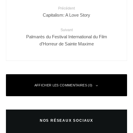
Précédent
Capitalism: A Love Story
Suivant
Palmarès du Festival International du Film
d’Horreur de Sainte Maxime
AFFICHER LES COMMENTAIRES (0)
Laisser un commentaire
NOS RÉSEAUX SOCIAUX
Votre adresse e-mail ne sera pas publiée.
Les champs obligatoires sont