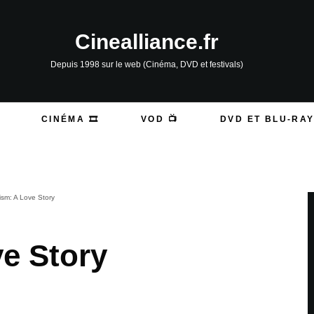
Cinealliance.fr
Depuis 1998 sur le web (Cinéma, DVD et festivals)
CINÉMA 🎞️
VOD 📺
DVD ET BLU-RAY
ism: A Love Story
ve Story