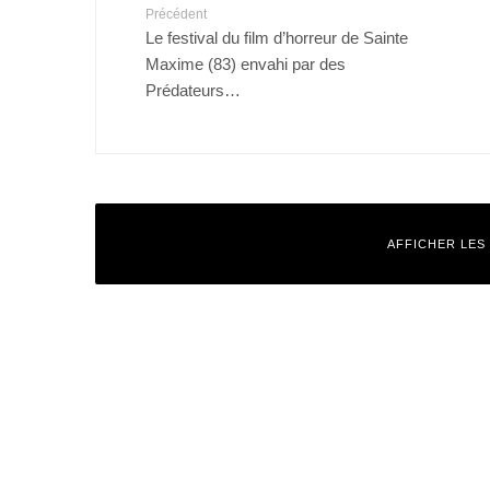
Précédent
Le festival du film d’horreur de Sainte
Maxime (83) envahi par des
Prédateurs…
AFFICHER LES
Laisser un commentaire
Votre adresse e-mail ne sera pas publiée.
Les champs obligatoires
Commentaire
*