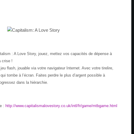
pitalism : A Love Story, jouez, mettez vos capacités de dépense à
 crise !
eu flash, jouable via votre navigateur Internet. Avec votre tirelire,
 qui tombe à l’écran. Faites perdre le plus d’argent possible à
rogressez dans la hiérarchie.
te :
http://www.capitalismalovestory.co.uk/intl/fr/game/mtbgame.html