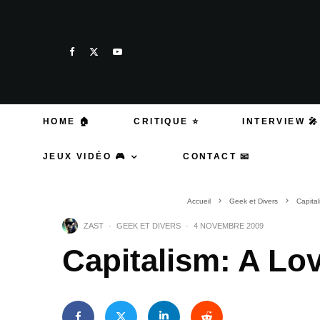
HOME 🏠
CRITIQUE ⭐
INTERVIEW 🎤
JEUX VIDÉO 🎮
CONTACT 📧
Accueil
Geek et Divers
Capital
ZAST
·
GEEK ET DIVERS
·
4 NOVEMBRE 2009
Capitalism: A Lo