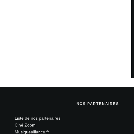
savoir plus sur la façon dont les données de vos
NOS PARTENAIRES
Liste de nos partenaires
Ciné Zoom
Musiquealliance.fr