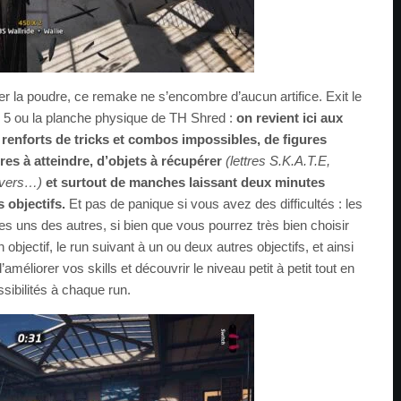
r la poudre, ce remake ne s’encombre d’aucun artifice. Exit le
 5 ou la planche physique de TH Shred :
on revient ici aux
 renforts de tricks et combos impossibles, de figures
ores à atteindre, d’objets à récupérer
(lettres S.K.A.T.E,
ivers…)
et surtout de manches laissant deux minutes
 objectifs.
Et pas de panique si vous avez des difficultés : les
es uns des autres, si bien que vous pourrez très bien choisir
objectif, le run suivant à un ou deux autres objectifs, et ainsi
améliorer vos skills et découvrir le niveau petit à petit tout en
ssibilités à chaque run.