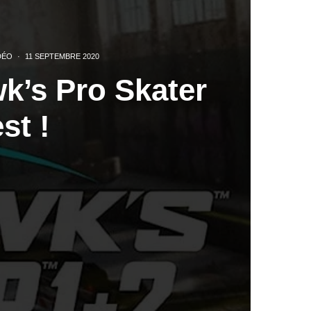
DÉO
·
11 SEPTEMBRE 2020
k’s Pro Skater
est !