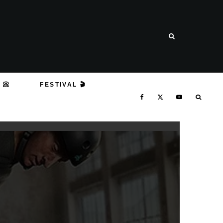
 📀
FESTIVAL 🎬