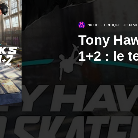
NICOH
·
CRITIQUE
JEUX VI
Tony Haw
1+2 : le t