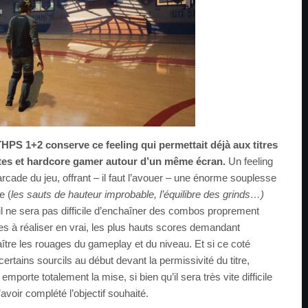
HPS 1+2 conserve ce feeling qui permettait déjà aux titres
ytes et hardcore gamer autour d’un même écran.
Un feeling
rcade du jeu, offrant – il faut l’avouer – une énorme souplesse
e (
les sauts de hauteur improbable, l’équilibre des grinds…)
il ne sera pas difficile d’enchaîner des combos proprement
à réaliser en vrai, les plus hauts scores demandant
tre les rouages du gameplay et du niveau. Et si ce coté
ertains sourcils au début devant la permissivité du titre,
emporte totalement la mise, si bien qu’il sera très vite difficile
avoir complété l’objectif souhaité.