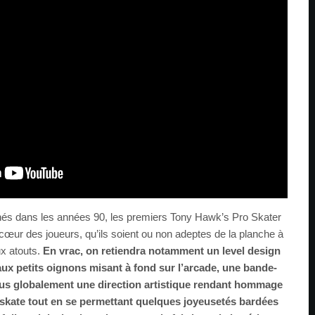
 nés dans les années 90, les premiers Tony Hawk’s Pro Skater
cœur des joueurs, qu’ils soient ou non adeptes de la planche à
ux atouts.
En vrac, on retiendra notamment un level design
aux petits oignons misant à fond sur l’arcade, une bande-
lus globalement une direction artistique rendant hommage
du skate tout en se permettant quelques joyeusetés bardées