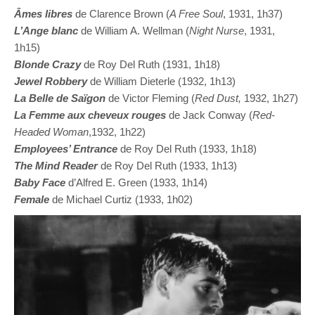
Âmes libres
de Clarence Brown (
A Free Soul
, 1931, 1h37)
L’Ange blanc
de William A. Wellman (
Night Nurse
, 1931,
1h15)
Blonde Crazy
de Roy Del Ruth (1931, 1h18)
Jewel Robbery
de William Dieterle (1932, 1h13)
La Belle de Saïgon
de Victor Fleming (
Red Dust,
1932, 1h27)
La Femme aux cheveux rouges
de Jack Conway (
Red-
Headed Woman
,1932, 1h22)
Employees’ Entrance
de Roy Del Ruth (1933, 1h18)
The Mind Reader
de Roy Del Ruth (1933, 1h13)
Baby Face
d’Alfred E. Green (1933, 1h14)
Female
de Michael Curtiz (1933, 1h02)