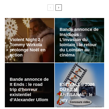
Bande annonce de
Insidious :
Violent Night 2 :
L’invasion du
Tommy Wirkola
lointain : le retour
prolonge Noël en
du Lointain au
action
cinéma
Bande annonce de
It Ends : le road
ESTIVALES 2026
trip d’horreur
DU FILM
existentiel
ARTISANAL : le
d’Alexander Ullom
jury