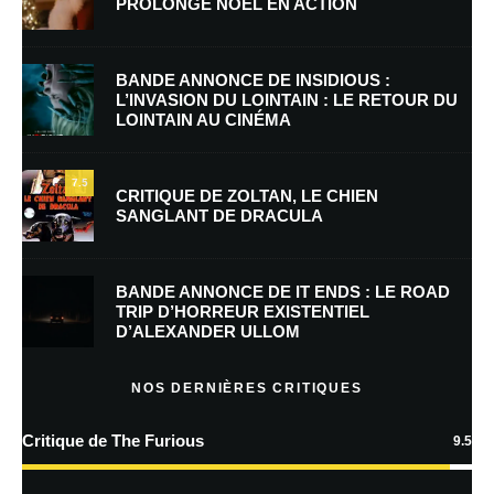
PROLONGE NOËL EN ACTION
Nom
*
BANDE ANNONCE DE INSIDIOUS :
L’INVASION DU LOINTAIN : LE RETOUR DU
LOINTAIN AU CINÉMA
E-mail
*
Site web
7.5
CRITIQUE DE ZOLTAN, LE CHIEN
SANGLANT DE DRACULA
Enregistrer mon nom, mon e-mail et mon site dans le navigateur pour
mon prochain commentaire.
BANDE ANNONCE DE IT ENDS : LE ROAD
Prévenez-moi de tous les nouveaux commentaires par e-mail.
TRIP D’HORREUR EXISTENTIEL
D’ALEXANDER ULLOM
Prévenez-moi de tous les nouveaux articles par e-mail.
NOS DERNIÈRES CRITIQUES
Critique de The Furious
9.5
En savoir
plus sur la façon dont les données de vos commentaires sont