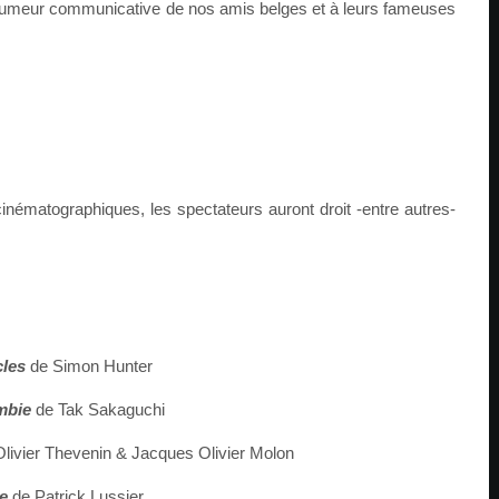
 humeur communicative de nos amis belges et à leurs fameuses
inématographiques, les spectateurs auront droit -entre autres-
cles
de Simon Hunter
mbie
de Tak Sakaguchi
Olivier Thevenin & Jacques Olivier Molon
e
de Patrick Lussier