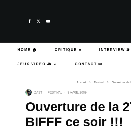
HOME 🏠
CRITIQUE ⭐
INTERVIEW 🎤
JEUX VIDÉO 🎮
CONTACT 📧
Accueil
Festival
Ouverture de l
ZAST
·
FESTIVAL
·
9 AVRIL 2009
Ouverture de la 
BIFFF ce soir !!!