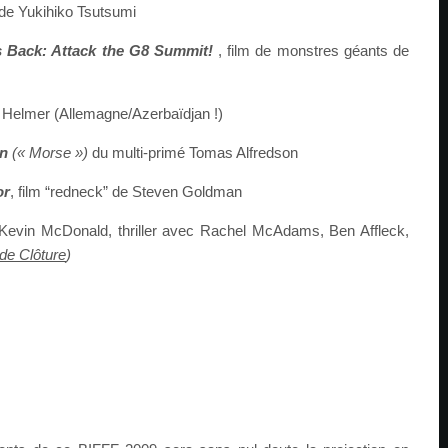
de Yukihiko Tsutsumi
s Back: Attack the G8 Summit!
, film de
monstres
géants
de
 Helmer (Allemagne/Azerbaïdjan !)
In
(« Morse »)
du multi-primé Tomas Alfredson
or
, film “redneck” de Steven Goldman
evin McDonald, thriller avec Rachel McAdams, Ben Affleck,
 de
Clôture
)