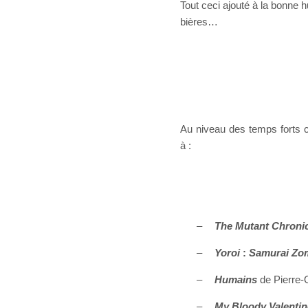
Tout ceci ajouté à la bonne
bières…
Au niveau des temps forts c
à :
–
The Mutant Chroni
–
Yoroi
:
Samurai Zo
–
Humains
de Pierre-
–
My Bloody Valentin