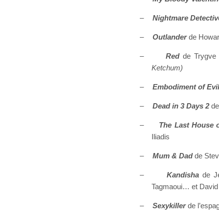
–
Nightmare Detectiv
–
Outlander
de Howar
–
Red
de Trygve 
Ketchum)
–
Embodiment of Evi
–
Dead in 3 Days 2
de
–
The Last House o
Iliadis
–
Mum & Dad
de Stev
–
Kandisha
de Jé
Tagmaoui… et David 
–
Sexykiller
de l’espag