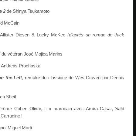
e 2
de Shinya Tsukamoto
d McCain
Allister Diesen & Lucky McKee
(d’après un roman de Jack
l
du vétéran José Mojica Marins
 Andreas Prochaska
n the Left
, remake du
classique
de Wes Craven par Dennis
en Sheil
rôme Cohen Olivar, film marocain avec Amira Casar, Saïd
Carradine !
nol Miguel Marti