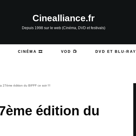
Cinealliance.fr
Depuis 1998 sur le web (Cinéma, DVD et festivals)
CINÉMA 🎞️
VOD 📺
DVD ET BLU-RAY
a 27ème édition du BIFFF ce soir !!!
27ème édition du