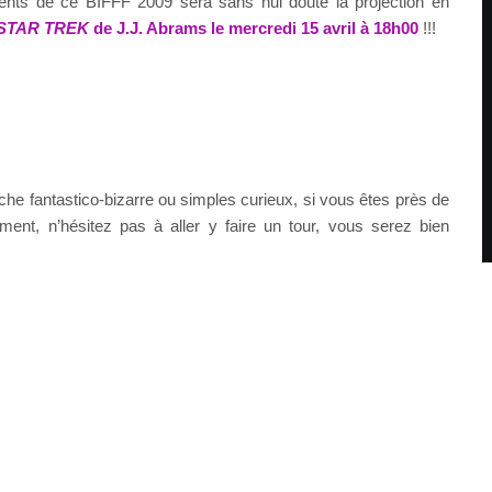
ents de ce BIFFF 2009 sera sans nul doute la projection en
STAR TREK
de J.J. Abrams le mercredi 15 avril à 18h00
!!!
he fantastico-bizarre ou simples curieux, si vous êtes près de
ment, n’hésitez pas à aller y faire un tour, vous serez bien