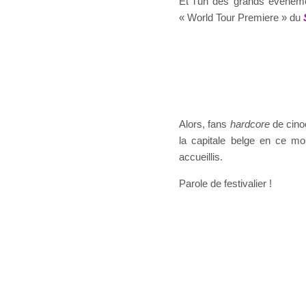
Et l’un des grands événem
« World Tour Premiere » du
Alors, fans
hardcore
de cinoc
la capitale belge en ce mo
accueillis.
Parole de festivalier !