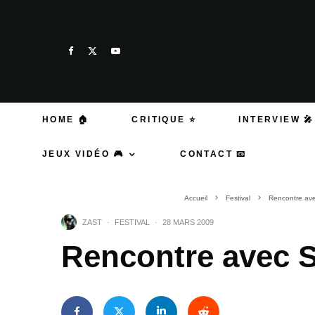
HOME 🏠
CRITIQUE ⭐
INTERVIEW 🎤
JEUX VIDÉO 🎮
CONTACT 📧
Accueil
Festival
Rencontre ave
ZAST
·
FESTIVAL
·
28 MARS 2009
Rencontre avec S