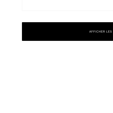
AFFICHER LES
Laisser un commentaire
Votre adresse e-mail ne sera pas publiée.
Les champs obligatoires
Commentaire
*