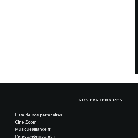
NOS PARTENAIRES
Liste de nos partenaires
Ciné Zoom
Musiquealliance.fr
Paradoxetemporel.fr