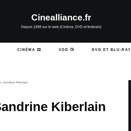
Cinealliance.fr
Depuis 1998 sur le web (Cinéma, DVD et festivals)
CINÉMA 🎞️
VOD 📺
DVD ET BLU-RAY
c Sandrine Kiberlain
andrine Kiberlain