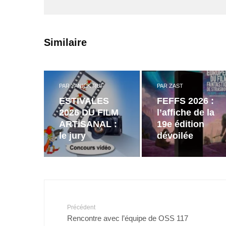
Similaire
PAR
YANICK RUF
PAR
ZAST
ESTIVALES
FEFFS 2026 :
2026 DU FILM
l’affiche de la
ARTISANAL :
19e édition
le jury
dévoilée
Précédent
Rencontre avec l’équipe de OSS 117