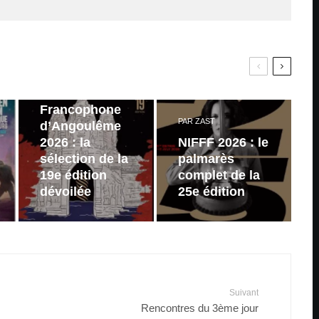
PAR
ZAST
Festival du
Film
Francophone
PAR
ZAST
d’Angoulême
2026 : la
NIFFF 2026 : le
sélection de la
palmarès
19e édition
complet de la
dévoilée
25e édition
Suivant
Rencontres du 3ème jour