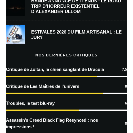
BANDE ANNONCE DE IT ENDS : LE ROAD
TRIP D’HORREUR EXISTENTIEL
D’ALEXANDER ULLOM
Enregistrer mon nom, mon e-mail et mon site dans le navigateur pour
mon prochain commentaire.
Prévenez-moi de tous les nouveaux commentaires par e-mail.
ESTIVALES 2026 DU FILM ARTISANAL : LE
JURY
Prévenez-moi de tous les nouveaux articles par e-mail.
NOS DERNIÈRES CRITIQUES
Critique de Zoltan, le chien sanglant de Dracula
7.5
En savoir
plus sur la façon dont les données de vos commentaires sont
Critique de Les Maîtres de l’univers
8
traitées
Troubles, le test blu-ray
6
Assassin’s Creed Black Flag Resynced : nos
8
impressions !