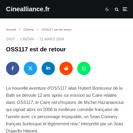
Cinealliance.fr
Accueil
Cinéma
OSS117 est de retour
ZAST
·
CINÉMA
·
21 MARS 2009
OSS117 est de retour
La nouvelle aventure d’OSS117 alias Hubert Bonisseur de la
Bath se déroule 12 ans après sa mission au Caire relatée
dans
OSS117, le Caire nid d’espions
de Michel Hazanavicius
qui signait alors en 2006 la meilleure comédie française de
l’année avec ce personnage impayable, un Sean Connery
français burlesque et légèrement réac’ interprété par un Jean
Dujardin hilarant.