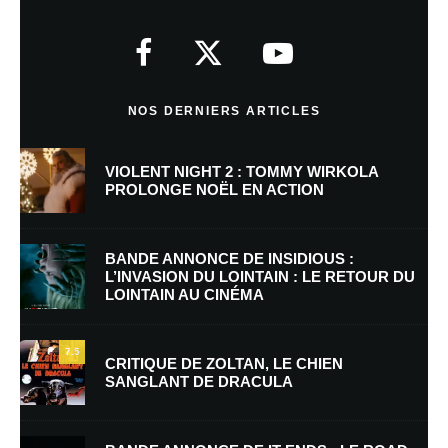
Votre adresse e-mail ne sera pas publiée.
Les champs obligatoires sont
indiqués avec
*
Commentaire
*
NOS DERNIERS ARTICLES
VIOLENT NIGHT 2 : TOMMY WIRKOLA
PROLONGE NOËL EN ACTION
BANDE ANNONCE DE INSIDIOUS :
L’INVASION DU LOINTAIN : LE RETOUR DU
LOINTAIN AU CINÉMA
Nom
*
7.5
CRITIQUE DE ZOLTAN, LE CHIEN
SANGLANT DE DRACULA
E-mail
*
Site web