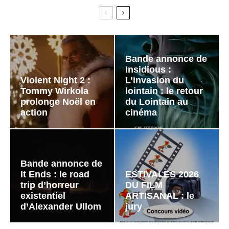
Bande annonce de
Insidious :
Violent Night 2 :
L’invasion du
Tommy Wirkola
lointain : le retour
prolonge Noël en
du Lointain au
action
cinéma
Bande annonce de
It Ends : le road
ESTIVALES 2026
trip d’horreur
DU FILM
existentiel
ARTISANAL : le
d’Alexander Ullom
jury