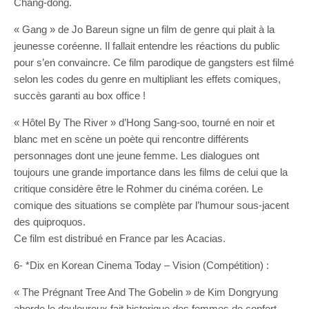
Chang-dong.
« Gang » de Jo Bareun signe un film de genre qui plait à la
jeunesse coréenne. Il fallait entendre les réactions du public
pour s’en convaincre. Ce film parodique de gangsters est filmé
selon les codes du genre en multipliant les effets comiques,
succès garanti au box office !
« Hôtel By The River » d’Hong Sang-soo, tourné en noir et
blanc met en scène un poète qui rencontre différents
personnages dont une jeune femme. Les dialogues ont
toujours une grande importance dans les films de celui que la
critique considère être le Rohmer du cinéma coréen. Le
comique des situations se complète par l’humour sous-jacent
des quiproquos.
Ce film est distribué en France par les Acacias.
6- *Dix en Korean Cinema Today – Vision (Compétition) :
« The Prégnant Tree And The Gobelin » de Kim Dongryung
aborde le douloureux fait historique des femmes de confort