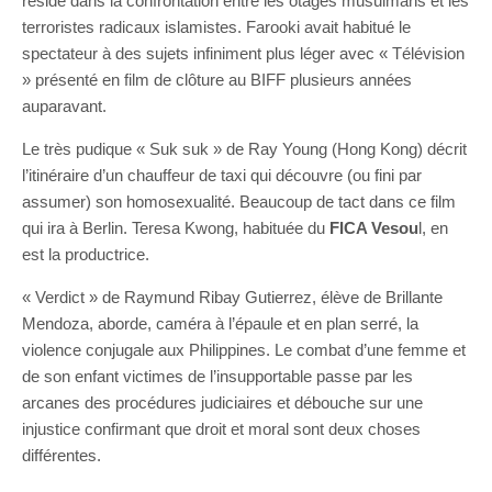
réside dans la confrontation entre les otages musulmans et les
terroristes radicaux islamistes. Farooki avait habitué le
spectateur à des sujets infiniment plus léger avec « Télévision
» présenté en film de clôture au BIFF plusieurs années
auparavant.
Le très pudique « Suk suk » de Ray Young (Hong Kong) décrit
l’itinéraire d’un chauffeur de taxi qui découvre (ou fini par
assumer) son homosexualité. Beaucoup de tact dans ce film
qui ira à Berlin. Teresa Kwong, habituée du
FICA Vesou
l, en
est la productrice.
« Verdict » de Raymund Ribay Gutierrez, élève de Brillante
Mendoza, aborde, caméra à l’épaule et en plan serré, la
violence conjugale aux Philippines. Le combat d’une femme et
de son enfant victimes de l’insupportable passe par les
arcanes des procédures judiciaires et débouche sur une
injustice confirmant que droit et moral sont deux choses
différentes.