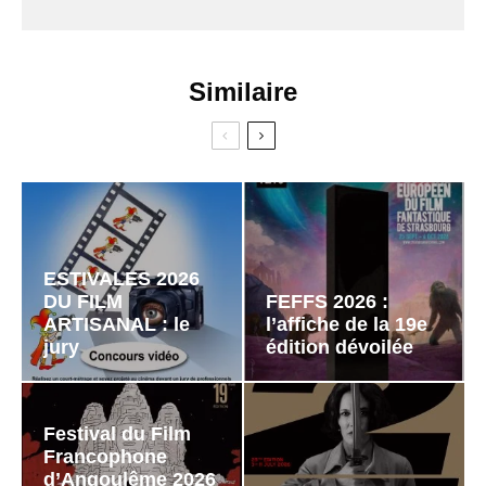
Similaire
ESTIVALES 2026
DU FILM
FEFFS 2026 :
ARTISANAL : le
l’affiche de la 19e
jury
édition dévoilée
Festival du Film
Francophone
d’Angoulême 2026