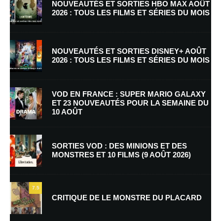
NOUVEAUTÉS ET SORTIES HBO MAX AOÛT
2026 : TOUS LES FILMS ET SÉRIES DU MOIS
NOUVEAUTÉS ET SORTIES DISNEY+ AOÛT
2026 : TOUS LES FILMS ET SÉRIES DU MOIS
Nom
*
VOD EN FRANCE : SUPER MARIO GALAXY
ET 23 NOUVEAUTÉS POUR LA SEMAINE DU
10 AOÛT
E-mail
*
Site web
SORTIES VOD : DES MINIONS ET DES
MONSTRES ET 10 FILMS (9 AOÛT 2026)
Enregistrer mon nom, mon e-mail et mon site dans le navigateur pour
mon prochain commentaire.
7.5
Prévenez-moi de tous les nouveaux commentaires par e-mail.
CRITIQUE DE LE MONSTRE DU PLACARD
Prévenez-moi de tous les nouveaux articles par e-mail.