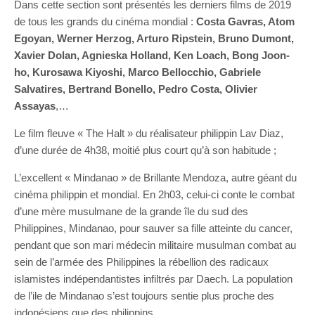
Dans cette section sont présentés les derniers films de 2019
de tous les grands du cinéma mondial :
Costa Gavras, Atom
Egoyan, Werner Herzog, Arturo Ripstein, Bruno Dumont,
Xavier Dolan, Agnieska Holland, Ken Loach, Bong Joon-
ho, Kurosawa Kiyoshi, Marco Bellocchio, Gabriele
Salvatires, Bertrand Bonello, Pedro Costa, Olivier
Assayas
,…
Le film fleuve « The Halt » du réalisateur philippin Lav Diaz,
d’une durée de 4h38, moitié plus court qu’à son habitude ;
L’excellent « Mindanao » de Brillante Mendoza, autre géant du
cinéma philippin et mondial. En 2h03, celui-ci conte le combat
d’une mère musulmane de la grande île du sud des
Philippines, Mindanao, pour sauver sa fille atteinte du cancer,
pendant que son mari médecin militaire musulman combat au
sein de l’armée des Philippines la rébellion des radicaux
islamistes indépendantistes infiltrés par Daech. La population
de l’ile de Mindanao s’est toujours sentie plus proche des
indonésiens que des philippins.