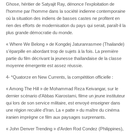
Ghose, héritier de Satyajit Ray, dénonce l’exploitation de
l’homme par l’homme dans la société indienne contemporaine
où la situation des indiens de basses castes ne profitent en
rien des efforts de modernisation du pays qui serait, paraît-il la
plus grande démocratie du monde.
« Where We Belong » de Kongdej Jaturanrasmee (Thailande)
s’éparpille en abordant trop de sujets à la fois. La première
partie du film décrivant la jeunesse thaïlandaise de la classe
moyenne émergente est assez réussie.
4- *Quatorze en New Currents, la compétition officielle :
« Among The Hill » de Mohammad Reza Keivangar, sur le
dernier scénario d’Abbas Kiarostami, filme un jeune instituteur
qui lors de son service militaire, est envoyé enseigner dans
une région reculée d’Iran. La « patte » du maître du cinéma
iranien imprègne ce film aux paysages surprenants.
« John Denver Trending » d’Arden Rod Condez (Philippines),