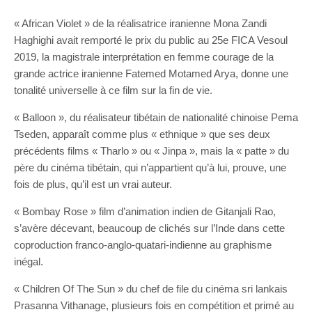
« African Violet » de la réalisatrice iranienne Mona Zandi
Haghighi avait remporté le prix du public au 25e FICA Vesoul
2019, la magistrale interprétation en femme courage de la
grande actrice iranienne Fatemed Motamed Arya, donne une
tonalité universelle à ce film sur la fin de vie.
« Balloon », du réalisateur tibétain de nationalité chinoise Pema
Tseden, apparaît comme plus « ethnique » que ses deux
précédents films « Tharlo » ou « Jinpa », mais la « patte » du
père du cinéma tibétain, qui n’appartient qu’à lui, prouve, une
fois de plus, qu’il est un vrai auteur.
« Bombay Rose » film d’animation indien de Gitanjali Rao,
s’avère décevant, beaucoup de clichés sur l’Inde dans cette
coproduction franco-anglo-quatari-indienne au graphisme
inégal.
« Children Of The Sun » du chef de file du cinéma sri lankais
Prasanna Vithanage, plusieurs fois en compétition et primé au