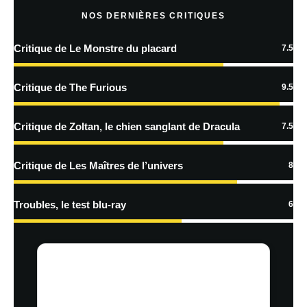
NOS DERNIÈRES CRITIQUES
Critique de Le Monstre du placard
7.5
En savoir
plus sur la façon dont les données de vos commentaires sont
Critique de The Furious
9.5
traitées
Critique de Zoltan, le chien sanglant de Dracula
7.5
Critique de Les Maîtres de l’univers
8
Troubles, le test blu-ray
6