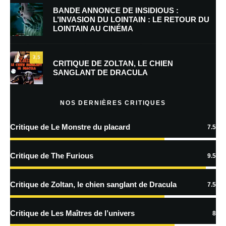
BANDE ANNONCE DE INSIDIOUS :
L’INVASION DU LOINTAIN : LE RETOUR DU
LOINTAIN AU CINÉMA
Enregistrer mon nom, mon e-mail et mon site dans le navigateur pour
mon prochain commentaire.
7.5
Prévenez-moi de tous les nouveaux commentaires par e-mail.
CRITIQUE DE ZOLTAN, LE CHIEN
SANGLANT DE DRACULA
Prévenez-moi de tous les nouveaux articles par e-mail.
NOS DERNIÈRES CRITIQUES
Critique de Le Monstre du placard
7.5
En savoir
plus sur la façon dont les données de vos commentaires sont
Critique de The Furious
9.5
traitées
Critique de Zoltan, le chien sanglant de Dracula
7.5
Critique de Les Maîtres de l’univers
8