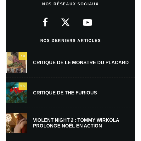
NOS RÉSEAUX SOCIAUX
Votre adresse e-mail ne sera pas publiée.
Les champs obligatoires sont
indiqués avec
*
Commentaire
*
NOS DERNIERS ARTICLES
7.5
CRITIQUE DE LE MONSTRE DU PLACARD
9.5
CRITIQUE DE THE FURIOUS
Nom
*
VIOLENT NIGHT 2 : TOMMY WIRKOLA
PROLONGE NOËL EN ACTION
E-mail
*
Site web