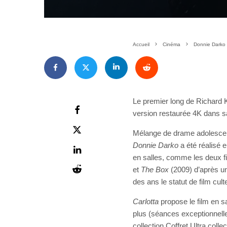
Accueil
Cinéma
Donnie Darko 
Le premier long de Richard Ke
version restaurée 4K dans sa
Mélange de drame adolescent e
Donnie Darko
a été réalisé 
en salles, comme les deux fi
et
The Box
(2009) d’après u
des ans le statut de film cult
Carlotta
propose le film en s
plus (séances exceptionnelle
collection Coffret Ultra coll