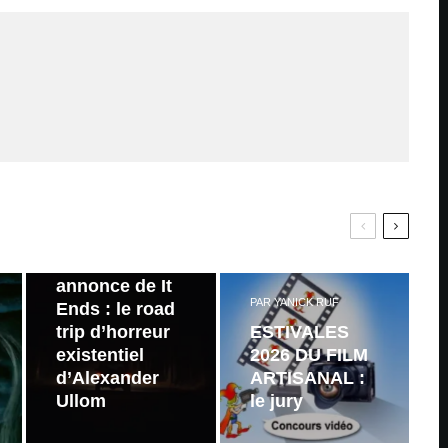
PAR
ZAST
Bande
annonce de It
PAR
YANICK RUF
Ends : le road
trip d’horreur
ESTIVALES
existentiel
2026 DU FILM
d’Alexander
ARTISANAL :
Ullom
le jury