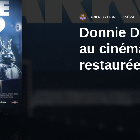
FABIEN BRAJON
·
CINÉMA
·
Donnie D
au ciném
restauré