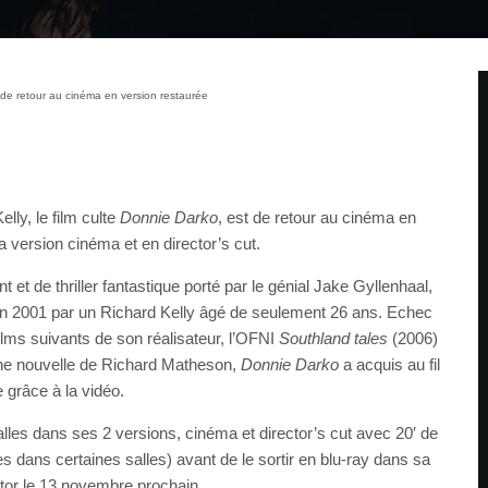
de retour au cinéma en version restaurée
lly, le film culte
Donnie Darko
, est de retour au cinéma en
 version cinéma et en director’s cut.
t de thriller fantastique porté par le génial Jake Gyllenhaal,
en 2001 par un Richard Kelly âgé de seulement 26 ans. Echec
lms suivants de son réalisateur, l’OFNI
Southland tales
(2006)
ne nouvelle de Richard Matheson,
Donnie Darko
a acquis au fil
e grâce à la vidéo.
alles dans ses 2 versions, cinéma et director’s cut avec 20′ de
s dans certaines salles) avant de le sortir en blu-ray dans sa
ector le 13 novembre prochain.