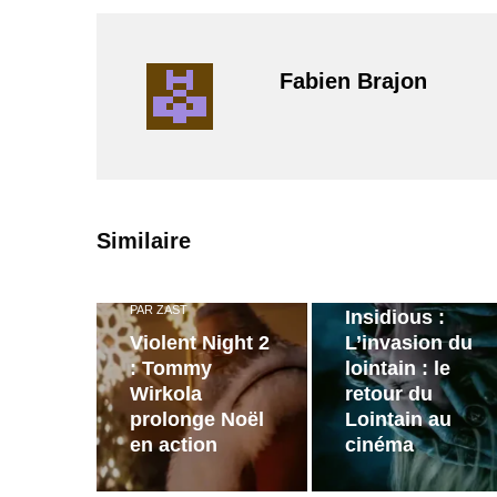
Fabien Brajon
PAR
ZAST
Similaire
Bande
annonce de
PAR
ZAST
Insidious :
Violent Night 2
L’invasion du
: Tommy
lointain : le
Wirkola
retour du
prolonge Noël
Lointain au
en action
cinéma