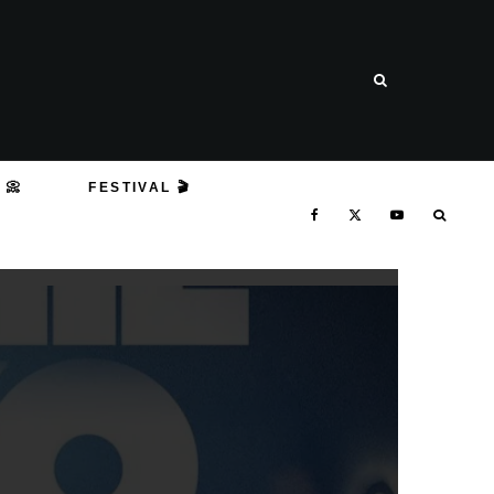
 📀
FESTIVAL 🎬