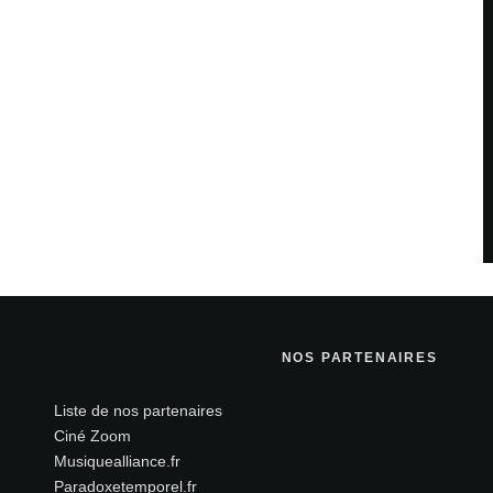
 sont indiqués avec
*
NOS PARTENAIRES
Liste de nos partenaires
Ciné Zoom
Musiquealliance.fr
Site web
Paradoxetemporel.fr