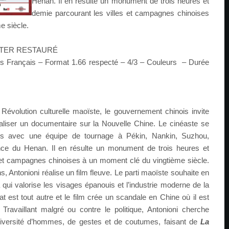
Henan. Il en résulte un monument de trois heures et
demie parcourant les villes et campagnes chinoises
e siècle.
STER RESTAURÉ
res Français – Format 1.66 respecté – 4/3 – Couleurs – Durée
 Révolution culturelle maoïste, le gouvernement chinois invite
aliser un documentaire sur la Nouvelle Chine. Le cinéaste se
es avec une équipe de tournage à Pékin, Nankin, Suzhou,
nce du Henan. Il en résulte un monument de trois heures et
 et campagnes chinoises à un moment clé du vingtième siècle.
, Antonioni réalise un film fleuve. Le parti maoïste souhaite en
qui valorise les visages épanouis et l’industrie moderne de la
at est tout autre et le film crée un scandale en Chine où il est
. Travaillant malgré ou contre le politique, Antonioni cherche
iversité d’hommes, de gestes et de coutumes, faisant de
La