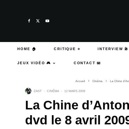
HOME 🏠
CRITIQUE ⭐
INTERVIEW 🎤
JEUX VIDÉO 🎮
CONTACT 📧
Accueil
Cinéma
La Chine d’Ant
ZAST
·
CINÉMA
·
12 MARS 2009
La Chine d’Antoni
dvd le 8 avril 200