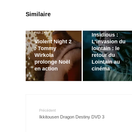
PAR
ZAST
Similaire
Bande
annonce de
PAR
ZAST
Insidious :
Violent Night 2
L’invasion du
: Tommy
lointain : le
Wirkola
retour du
prolonge Noël
Lointain au
en action
cinéma
Précédent
Ikkitousen Dragon Destiny DVD 3