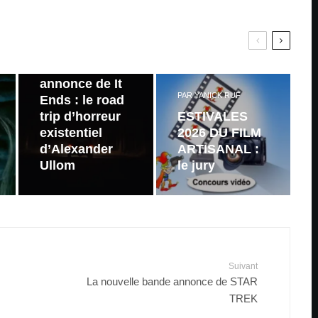
PAR
ZAST
Bande
annonce de It
PAR
YANICK RUF
Ends : le road
trip d’horreur
ESTIVALES
existentiel
2026 DU FILM
d’Alexander
ARTISANAL :
Ullom
le jury
Suivant
La nouvelle bande annonce de STAR
TREK