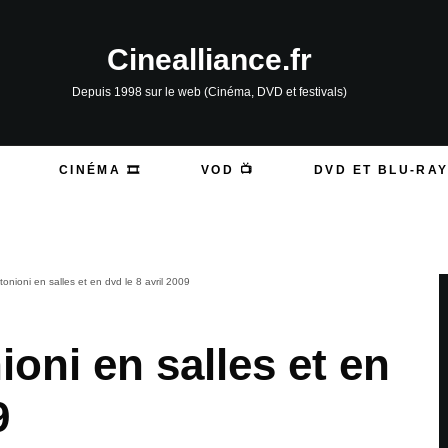
Cinealliance.fr
Depuis 1998 sur le web (Cinéma, DVD et festivals)
CINÉMA 🎞️
VOD 📺
DVD ET BLU-RAY
onioni en salles et en dvd le 8 avril 2009
oni en salles et en
9