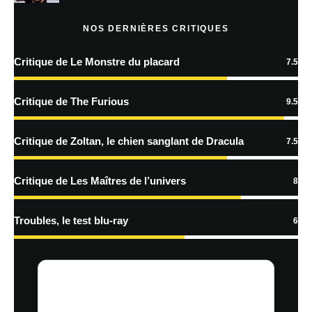
Prévenez-moi de tous les nouveaux articles par e-mail.
NOS DERNIÈRES CRITIQUES
Critique de Le Monstre du placard
7.5
En savoir
plus sur la façon dont les données de vos commentaires sont
Critique de The Furious
9.5
traitées
Critique de Zoltan, le chien sanglant de Dracula
7.5
Critique de Les Maîtres de l’univers
8
Troubles, le test blu-ray
6