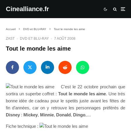
Cinealliance.fr
Accueil
DVD et BLU-RAY
Tout le monde les aime
ZAST
·
DVD ET BLU-RAY
·
7 AOÛT 2008
Tout le monde les aime
C’est le 22 octobre prochain que
sortira un superbe coffret :
Tout le monde les aime
. Une trés
bonne idée de cadeau pour le spetits juste avant les fêtes de
fin d’années, car on y retrouve les personnages préférés de
Disney
:
Mickey
,
Minnie
,
Donald
,
Dingo
,…
Fiche technique :