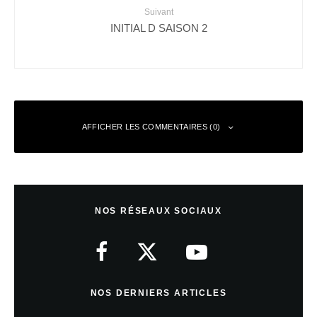
Suivant
INITIAL D SAISON 2
AFFICHER LES COMMENTAIRES (0)
Laisser un commentaire
NOS RÉSEAUX SOCIAUX
Votre adresse e-mail ne sera pas publiée.
Les champs obligatoires sont
indiqués avec
*
Commentaire
*
NOS DERNIERS ARTICLES