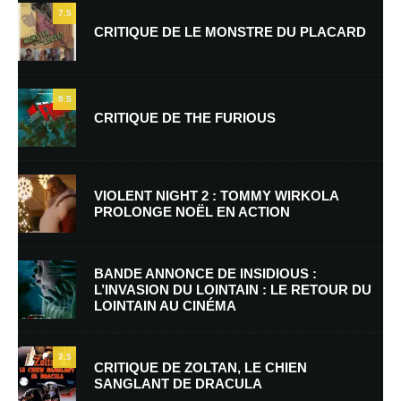
7.5
CRITIQUE DE LE MONSTRE DU PLACARD
9.5
CRITIQUE DE THE FURIOUS
Nom
*
VIOLENT NIGHT 2 : TOMMY WIRKOLA
PROLONGE NOËL EN ACTION
E-mail
*
Site web
BANDE ANNONCE DE INSIDIOUS :
L’INVASION DU LOINTAIN : LE RETOUR DU
LOINTAIN AU CINÉMA
Enregistrer mon nom, mon e-mail et mon site dans le navigateur pour
mon prochain commentaire.
7.5
Prévenez-moi de tous les nouveaux commentaires par e-mail.
CRITIQUE DE ZOLTAN, LE CHIEN
SANGLANT DE DRACULA