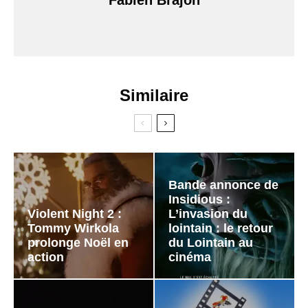
Similaire
Bande annonce de
Insidious :
Violent Night 2 :
L’invasion du
Tommy Wirkola
lointain : le retour
prolonge Noël en
du Lointain au
action
cinéma