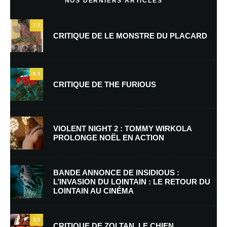
NOS DERNIERS ARTICLES
7.5
CRITIQUE DE LE MONSTRE DU PLACARD
9.5
CRITIQUE DE THE FURIOUS
Nom
*
VIOLENT NIGHT 2 : TOMMY WIRKOLA
PROLONGE NOËL EN ACTION
E-mail
*
Site web
BANDE ANNONCE DE INSIDIOUS :
L’INVASION DU LOINTAIN : LE RETOUR DU
LOINTAIN AU CINÉMA
Enregistrer mon nom, mon e-mail et mon site dans le navigateur pour
mon prochain commentaire.
7.5
Prévenez-moi de tous les nouveaux commentaires par e-mail.
CRITIQUE DE ZOLTAN, LE CHIEN