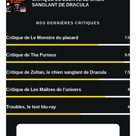
SANGLANT DE DRACULA
Prévenez-moi de tous les nouveaux articles par e-mail.
NOS DERNIÈRES CRITIQUES
Critique de Le Monstre du placard
7.5
En savoir
plus sur la façon dont les données de vos commentaires sont
Critique de The Furious
9.5
traitées
Critique de Zoltan, le chien sanglant de Dracula
7.5
Critique de Les Maîtres de l’univers
8
Troubles, le test blu-ray
6