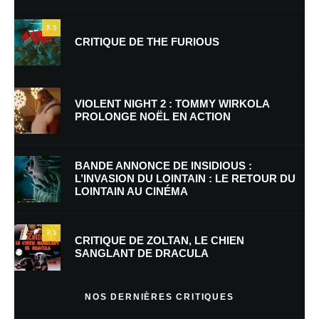
9.5
CRITIQUE DE THE FURIOUS
Nom
*
VIOLENT NIGHT 2 : TOMMY WIRKOLA
PROLONGE NOËL EN ACTION
E-mail
*
Site web
BANDE ANNONCE DE INSIDIOUS :
L’INVASION DU LOINTAIN : LE RETOUR DU
LOINTAIN AU CINÉMA
Enregistrer mon nom, mon e-mail et mon site dans le navigateur pour
mon prochain commentaire.
7.5
Prévenez-moi de tous les nouveaux commentaires par e-mail.
CRITIQUE DE ZOLTAN, LE CHIEN
SANGLANT DE DRACULA
Prévenez-moi de tous les nouveaux articles par e-mail.
NOS DERNIÈRES CRITIQUES