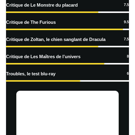
Critique de Le Monstre du placard
7.5
En savoir
plus sur la façon dont les données de vos commentaires sont
Critique de The Furious
9.5
traitées
Critique de Zoltan, le chien sanglant de Dracula
7.5
Critique de Les Maîtres de l’univers
8
Troubles, le test blu-ray
6