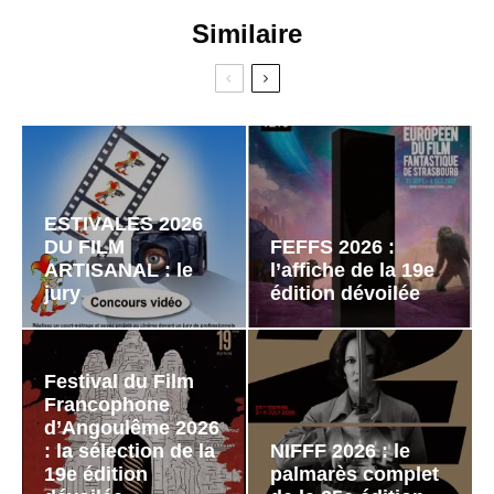
Similaire
ESTIVALES 2026
DU FILM
FEFFS 2026 :
ARTISANAL : le
l’affiche de la 19e
jury
édition dévoilée
Festival du Film
Francophone
d’Angoulême 2026
: la sélection de la
NIFFF 2026 : le
19e édition
palmarès complet