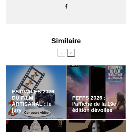
Similaire
ESTIVALES 2026
DU FILM
FEFFS 2026 :
ARTISANAL : le
l’affiche de la 19e
jury
édition dévoilée