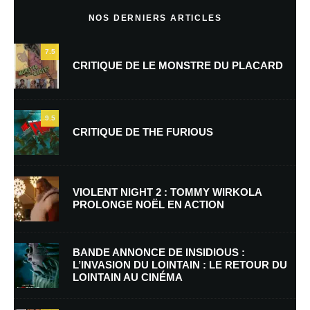
NOS DERNIERS ARTICLES
7.5
CRITIQUE DE LE MONSTRE DU PLACARD
9.5
CRITIQUE DE THE FURIOUS
Nom
*
VIOLENT NIGHT 2 : TOMMY WIRKOLA
PROLONGE NOËL EN ACTION
E-mail
*
Site web
BANDE ANNONCE DE INSIDIOUS :
L’INVASION DU LOINTAIN : LE RETOUR DU
LOINTAIN AU CINÉMA
Enregistrer mon nom, mon e-mail et mon site dans le navigateur pour
mon prochain commentaire.