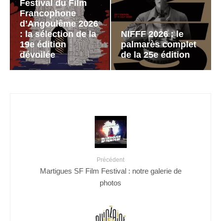
Festival du Film
Francophone
d’Angoulême 2026
: la sélection de la
NIFFF 2026 : le
19e édition
palmarès complet
dévoilée
de la 25e édition
Précédent
Martigues SF Film Festival : notre galerie de
photos