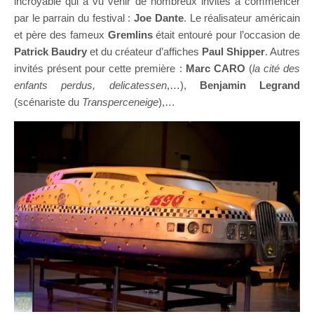
incroyable qui a vu venir de nombreux invités à commencer
par le parrain du festival :
Joe Dante
. Le réalisateur américain
et père des fameux
Gremlins
était entouré pour l’occasion de
Patrick Baudry
et du créateur d’affiches
Paul Shipper
. Autres
invités présent pour cette première :
Marc CARO
(
la cité des
enfants perdus, delicatessen
,…),
Benjamin Legrand
(scénariste du
Transperceneige
),…