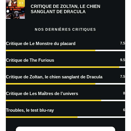
7.5
Prévenez-moi de tous les nouveaux commentaires par e-mail.
CRITIQUE DE ZOLTAN, LE CHIEN
SANGLANT DE DRACULA
Prévenez-moi de tous les nouveaux articles par e-mail.
NOS DERNIÈRES CRITIQUES
Critique de Le Monstre du placard
7.5
En savoir
plus sur la façon dont les données de vos commentaires sont
Critique de The Furious
9.5
traitées
Critique de Zoltan, le chien sanglant de Dracula
7.5
Critique de Les Maîtres de l’univers
8
Troubles, le test blu-ray
6