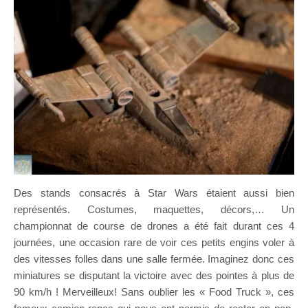
Des stands consacrés à Star Wars étaient aussi bien
représentés. Costumes, maquettes, décors,… Un
championnat de course de drones a été fait durant ces 4
journées, une occasion rare de voir ces petits engins voler à
des vitesses folles dans une salle fermée. Imaginez donc ces
miniatures se disputant la victoire avec des pointes à plus de
90 km/h ! Merveilleux! Sans oublier les « Food Truck », ces