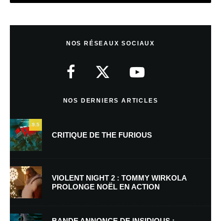
Laisser un commentaire
NOS RÉSEAUX SOCIAUX
Votre adresse e-mail ne sera pas publiée.
Les champs obligatoires sont
indiqués avec
*
Commentaire
*
NOS DERNIERS ARTICLES
9.5
CRITIQUE DE THE FURIOUS
VIOLENT NIGHT 2 : TOMMY WIRKOLA
PROLONGE NOËL EN ACTION
Nom
*
BANDE ANNONCE DE INSIDIOUS :