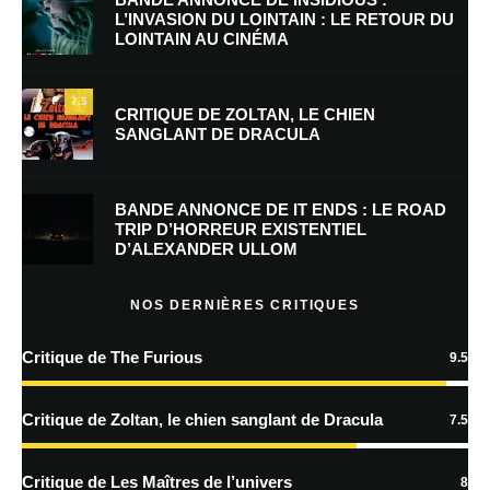
L’INVASION DU LOINTAIN : LE RETOUR DU
LOINTAIN AU CINÉMA
E-mail
*
Site web
7.5
CRITIQUE DE ZOLTAN, LE CHIEN
SANGLANT DE DRACULA
Enregistrer mon nom, mon e-mail et mon site dans le navigateur pour
mon prochain commentaire.
BANDE ANNONCE DE IT ENDS : LE ROAD
Prévenez-moi de tous les nouveaux commentaires par e-mail.
TRIP D’HORREUR EXISTENTIEL
D’ALEXANDER ULLOM
Prévenez-moi de tous les nouveaux articles par e-mail.
NOS DERNIÈRES CRITIQUES
Critique de The Furious
9.5
En savoir
plus sur la façon dont les données de vos commentaires sont
Critique de Zoltan, le chien sanglant de Dracula
7.5
traitées
Critique de Les Maîtres de l’univers
8