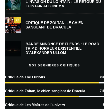
L’INVASION DU LOINTAIN : LE RETOUR DU
LOINTAIN AU CINÉMA
E-mail
*
Site web
7.5
CRITIQUE DE ZOLTAN, LE CHIEN
SANGLANT DE DRACULA
Enregistrer mon nom, mon e-mail et mon site dans le navigateur pour
mon prochain commentaire.
BANDE ANNONCE DE IT ENDS : LE ROAD
Prévenez-moi de tous les nouveaux commentaires par e-mail.
TRIP D’HORREUR EXISTENTIEL
D’ALEXANDER ULLOM
Prévenez-moi de tous les nouveaux articles par e-mail.
NOS DERNIÈRES CRITIQUES
Critique de The Furious
9.5
En savoir
plus sur la façon dont les données de vos commentaires sont
Critique de Zoltan, le chien sanglant de Dracula
7.5
traitées
Critique de Les Maîtres de l’univers
8