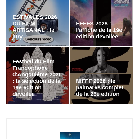
ESTIVALES 2026
DU FILM
FEFFS 2026 :
ARTISANAL : le
l’affiche de la 19e
jury
édition dévoilée
Festival du Film
Francophone
d’Angoulême 2026
: la sélection de la
NIFFF 2026 : le
19e édition
palmarès complet
dévoilée
de la 25e édition