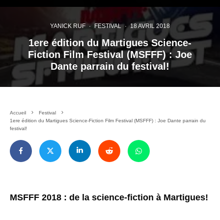
YANICK RUF
·
FESTIVAL
·
18 AVRIL 2018
1ere édition du Martigues Science-
Fiction Film Festival (MSFFF) : Joe
Dante parrain du festival!
Accueil
Festival
1ere édition du Martigues Science-Fiction Film Festival (MSFFF) : Joe Dante parrain du
festival!
MSFFF 2018 : de la science-fiction à Martigues!