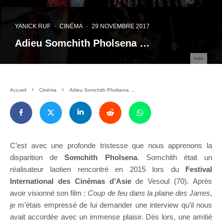
YANICK RUF
·
CINÉMA
·
29 NOVEMBRE 2017
Adieu Somchith Pholsena …
mde
Accueil
Cinéma
Adieu Somchith Pholsena …
C’est avec une profonde tristesse que nous apprenons la
disparition de
Somchith Pholsena
. Somchith était un
réalisateur laotien rencontré en 2015 lors du
Festival
International des Cinémas d’Asie
de Vesoul (70). Après
avoir visionné son film :
Coup de feu dans la plaine des Jarres
,
je m’étais empressé de lui demander une interview qu’il nous
avait accordée avec un immense plaisir. Dès lors, une amitié