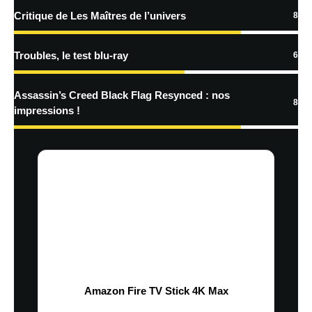
Prévenez-moi de tous les nouveaux articles par e-mail.
Critique de Les Maîtres de l’univers
8
Troubles, le test blu-ray
6
En savoir
plus sur la façon dont les données de vos commentaires sont
Assassin’s Creed Black Flag Resynced : nos
8
traitées
impressions !
Amazon Fire TV Stick 4K Max