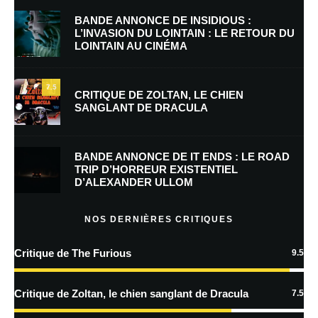
BANDE ANNONCE DE INSIDIOUS :
L’INVASION DU LOINTAIN : LE RETOUR DU
LOINTAIN AU CINÉMA
7.5
CRITIQUE DE ZOLTAN, LE CHIEN
SANGLANT DE DRACULA
Nom
*
BANDE ANNONCE DE IT ENDS : LE ROAD
TRIP D’HORREUR EXISTENTIEL
E-mail
*
Site web
D’ALEXANDER ULLOM
NOS DERNIÈRES CRITIQUES
Enregistrer mon nom, mon e-mail et mon site dans le navigateur pour
mon prochain commentaire.
Critique de The Furious
9.5
Prévenez-moi de tous les nouveaux commentaires par e-mail.
Critique de Zoltan, le chien sanglant de Dracula
7.5