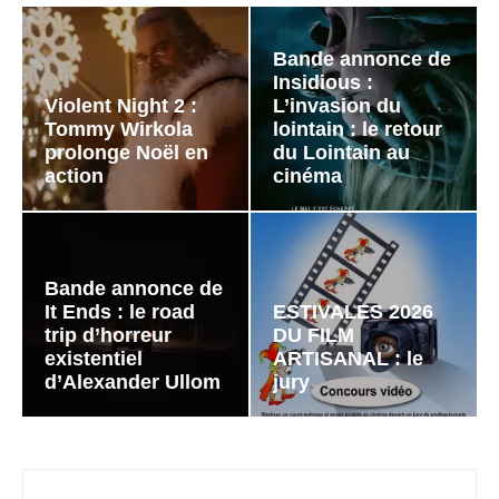
Bande annonce de
Insidious :
Violent Night 2 :
L’invasion du
Tommy Wirkola
lointain : le retour
prolonge Noël en
du Lointain au
action
cinéma
Bande annonce de
It Ends : le road
ESTIVALES 2026
trip d’horreur
DU FILM
existentiel
ARTISANAL : le
d’Alexander Ullom
jury