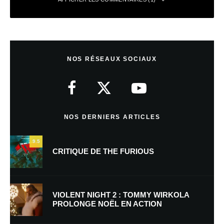
Soupha
Répondre
5 décembre 2017 à 0 h 10 min
NOS RÉSEAUX SOCIAUX
Merci beaucoup pour ce témoignage et pour cette vidéo que je
découvre.
NOS DERNIERS ARTICLES
Laisser un commentaire
9.5
CRITIQUE DE THE FURIOUS
Votre adresse e-mail ne sera pas publiée.
Les champs obligatoires sont
indiqués avec
*
Commentaire
*
VIOLENT NIGHT 2 : TOMMY WIRKOLA
PROLONGE NOËL EN ACTION