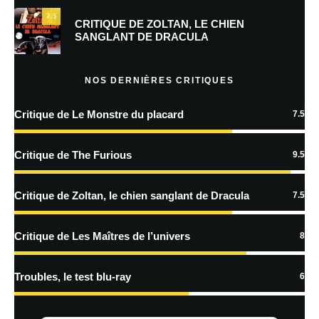
7.5
Prévenez-moi de tous les nouveaux commentaires par e-mail.
CRITIQUE DE ZOLTAN, LE CHIEN
SANGLANT DE DRACULA
Prévenez-moi de tous les nouveaux articles par e-mail.
NOS DERNIÈRES CRITIQUES
Critique de Le Monstre du placard
7.5
En savoir
plus sur la façon dont les données de vos commentaires sont
Critique de The Furious
9.5
traitées
Critique de Zoltan, le chien sanglant de Dracula
7.5
Critique de Les Maîtres de l’univers
8
Troubles, le test blu-ray
6