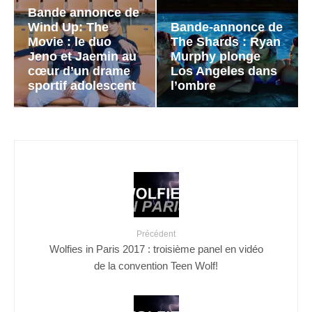
Bande annonce de
Wind Up: The
Bande-annonce de
Movie : le duo
The Shards : Ryan
Jeno et Jaemin au
Murphy plonge
cœur d’un drame
Los Angeles dans
sportif adolescent
l’ombre
Précédent
Wolfies in Paris 2017 : troisième panel en vidéo
de la convention Teen Wolf!