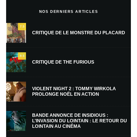
Commentaire
*
NOS DERNIERS ARTICLES
7.5
CRITIQUE DE LE MONSTRE DU PLACARD
9.5
CRITIQUE DE THE FURIOUS
Nom
*
VIOLENT NIGHT 2 : TOMMY WIRKOLA
PROLONGE NOËL EN ACTION
E-mail
*
Site web
BANDE ANNONCE DE INSIDIOUS :
L’INVASION DU LOINTAIN : LE RETOUR DU
LOINTAIN AU CINÉMA
Enregistrer mon nom, mon e-mail et mon site dans le navigateur pour
mon prochain commentaire.