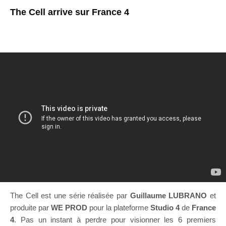
The Cell arrive sur France 4
The Cell est une série réalisée par
Guillaume LUBRANO
et
produite par
WE PROD
pour la plateforme
Studio 4
de
France
4
. Pas un instant à perdre pour visionner les 6 premiers