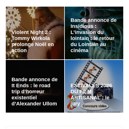
Bande annonce de
Insidious :
Violent Night 2 :
L’invasion du
Tommy Wirkola
lointain : le retour
prolonge Noël en
du Lointain au
action
cinéma
Bande annonce de
It Ends : le road
ESTIVALES 2026
trip d’horreur
DU FILM
existentiel
ARTISANAL : le
d’Alexander Ullom
jury