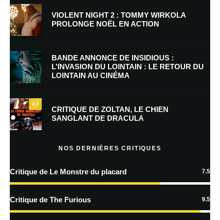
VIOLENT NIGHT 2 : TOMMY WIRKOLA
PROLONGE NOËL EN ACTION
E-mail
*
Site web
BANDE ANNONCE DE INSIDIOUS :
L’INVASION DU LOINTAIN : LE RETOUR DU
LOINTAIN AU CINÉMA
Enregistrer mon nom, mon e-mail et mon site dans le navigateur pour
mon prochain commentaire.
7.5
Prévenez-moi de tous les nouveaux commentaires par e-mail.
CRITIQUE DE ZOLTAN, LE CHIEN
SANGLANT DE DRACULA
Prévenez-moi de tous les nouveaux articles par e-mail.
NOS DERNIÈRES CRITIQUES
Critique de Le Monstre du placard
7.5
En savoir
plus sur la façon dont les données de vos commentaires sont
Critique de The Furious
9.5
traitées