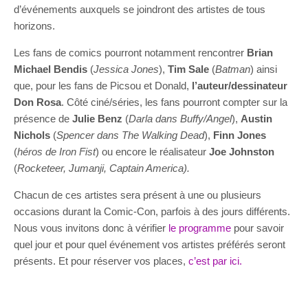
d’événements auxquels se joindront des artistes de tous
horizons.
Les fans de comics pourront notamment rencontrer
Brian
Michael Bendis
(
Jessica Jones
),
Tim Sale
(
Batman
) ainsi
que, pour les fans de Picsou et Donald,
l’auteur/dessinateur
Don Rosa
. Côté ciné/séries, les fans pourront compter sur la
présence de
Julie Benz
(
Darla dans Buffy/Angel
),
Austin
Nichols
(
Spencer dans The Walking Dead
),
Finn Jones
(
héros de Iron Fist
) ou encore le réalisateur
Joe Johnston
(
Rocketeer, Jumanji, Captain America).
Chacun de ces artistes sera présent à une ou plusieurs
occasions durant la Comic-Con, parfois à des jours différents.
Nous vous invitons donc à vérifier
le programme
pour savoir
quel jour et pour quel événement vos artistes préférés seront
présents. Et pour réserver vos places,
c’est par ici.