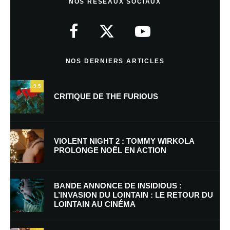
NOS RÉSEAUX SOCIAUX
Votre adresse e-mail ne sera pas publiée.
Les champs obligatoires sont
indiqués avec
*
Commentaire
*
NOS DERNIERS ARTICLES
9.5
CRITIQUE DE THE FURIOUS
VIOLENT NIGHT 2 : TOMMY WIRKOLA
PROLONGE NOËL EN ACTION
Nom
*
BANDE ANNONCE DE INSIDIOUS :
L’INVASION DU LOINTAIN : LE RETOUR DU
LOINTAIN AU CINÉMA
E-mail
*
Site web