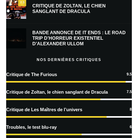
7.5
CRITIQUE DE ZOLTAN, LE CHIEN
SANGLANT DE DRACULA
Enregistrer mon nom, mon e-mail et mon site dans le navigateur pour
mon prochain commentaire.
BANDE ANNONCE DE IT ENDS : LE ROAD
Prévenez-moi de tous les nouveaux commentaires par e-mail.
TRIP D’HORREUR EXISTENTIEL
D’ALEXANDER ULLOM
Prévenez-moi de tous les nouveaux articles par e-mail.
NOS DERNIÈRES CRITIQUES
Critique de The Furious
9.5
En savoir
plus sur la façon dont les données de vos commentaires sont
Critique de Zoltan, le chien sanglant de Dracula
7.5
traitées
Critique de Les Maîtres de l’univers
8
Troubles, le test blu-ray
6