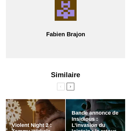
Fabien Brajon
Similaire
Bande annonce de
Insidious :
Violent Night 2 :
L’invasion du