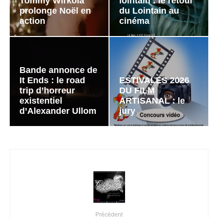
Tommy Wirkola
lointain : le retour
prolonge Noël en
du Lointain au
action
cinéma
Bande annonce de
It Ends : le road
ESTIVALES 2026
trip d’horreur
DU FILM
existentiel
ARTISANAL : le
d’Alexander Ullom
jury
Précédent