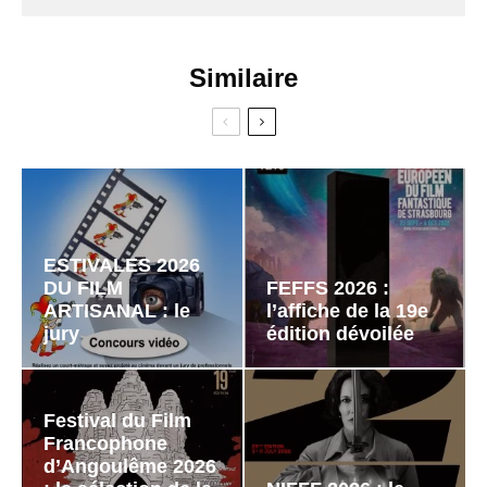
Similaire
ESTIVALES 2026
DU FILM
FEFFS 2026 :
ARTISANAL : le
l’affiche de la 19e
jury
édition dévoilée
Festival du Film
Francophone
d’Angoulême 2026