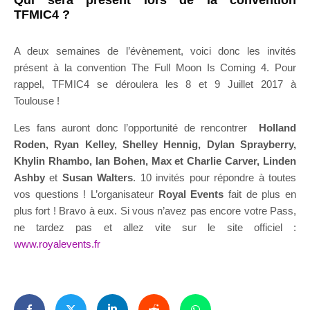
Qui sera présent lors de la convention
TFMIC4 ?
A deux semaines de l’évènement, voici donc les invités
présent à la convention The Full Moon Is Coming 4. Pour
rappel, TFMIC4 se déroulera les 8 et 9 Juillet 2017 à
Toulouse !
Les fans auront donc l’opportunité de rencontrer
Holland
Roden, Ryan Kelley, Shelley Hennig, Dylan Sprayberry,
Khylin Rhambo, Ian Bohen, Max et Charlie Carver, Linden
Ashby
et
Susan Walters
. 10 invités pour répondre à toutes
vos questions ! L’organisateur
Royal Events
fait de plus en
plus fort ! Bravo à eux. Si vous n’avez pas encore votre Pass,
ne tardez pas et allez vite sur le site officiel :
www.royalevents.fr