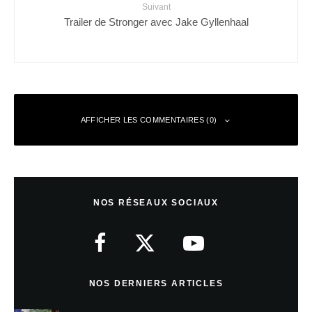
Suivant
Trailer de Stronger avec Jake Gyllenhaal
AFFICHER LES COMMENTAIRES (0)
Laisser un commentaire
NOS RÉSEAUX SOCIAUX
Votre adresse e-mail ne sera pas publiée.
Les champs obligatoires sont
indiqués avec
*
Commentaire
*
NOS DERNIERS ARTICLES