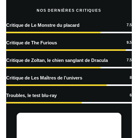
NOS DERNIÈRES CRITIQUES
Critique de Le Monstre du placard
7.5
En savoir
plus sur la façon dont les données de vos commentaires sont
Critique de The Furious
9.5
traitées
Critique de Zoltan, le chien sanglant de Dracula
7.5
Critique de Les Maîtres de l’univers
8
Troubles, le test blu-ray
6