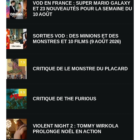
VOD EN FRANCE : SUPER MARIO GALAXY
ET 23 NOUVEAUTÉS POUR LA SEMAINE DU
10 AOÛT
SORTIES VOD : DES MINIONS ET DES
MONSTRES ET 10 FILMS (9 AOÛT 2026)
Nom
*
7.5
CRITIQUE DE LE MONSTRE DU PLACARD
E-mail
*
Site web
9.5
CRITIQUE DE THE FURIOUS
Enregistrer mon nom, mon e-mail et mon site dans le navigateur pour
mon prochain commentaire.
Prévenez-moi de tous les nouveaux commentaires par e-mail.
VIOLENT NIGHT 2 : TOMMY WIRKOLA
PROLONGE NOËL EN ACTION
Prévenez-moi de tous les nouveaux articles par e-mail.