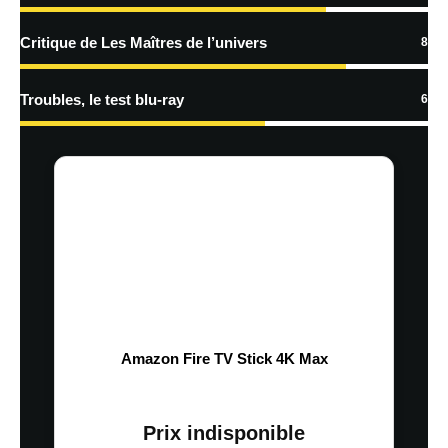
En savoir
Critique de Les Maîtres de l’univers
8
plus sur la façon dont les données de vos commentaires sont
traitées
Troubles, le test blu-ray
6
Amazon Fire TV Stick 4K Max
Prix indisponible