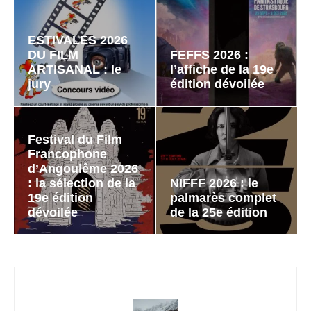
ESTIVALES 2026
DU FILM
FEFFS 2026 :
ARTISANAL : le
l’affiche de la 19e
jury
édition dévoilée
Festival du Film
Francophone
d’Angoulême 2026
: la sélection de la
NIFFF 2026 : le
19e édition
palmarès complet
dévoilée
de la 25e édition