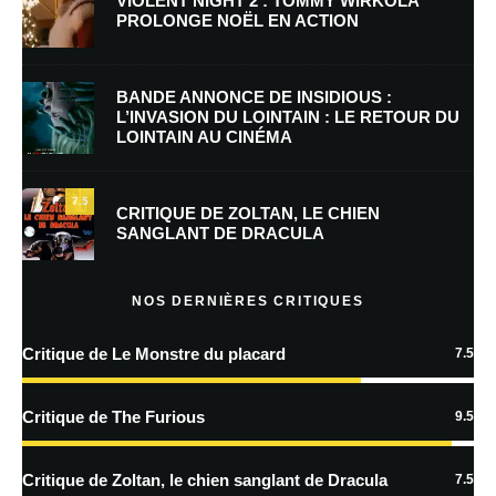
VIOLENT NIGHT 2 : TOMMY WIRKOLA
PROLONGE NOËL EN ACTION
BANDE ANNONCE DE INSIDIOUS :
Nom
*
L’INVASION DU LOINTAIN : LE RETOUR DU
LOINTAIN AU CINÉMA
7.5
E-mail
*
Site web
CRITIQUE DE ZOLTAN, LE CHIEN
SANGLANT DE DRACULA
NOS DERNIÈRES CRITIQUES
Enregistrer mon nom, mon e-mail et mon site dans le navigateur pour
mon prochain commentaire.
Critique de Le Monstre du placard
7.5
Prévenez-moi de tous les nouveaux commentaires par e-mail.
Critique de The Furious
9.5
Prévenez-moi de tous les nouveaux articles par e-mail.
Critique de Zoltan, le chien sanglant de Dracula
7.5