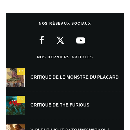
dan dan
Répondre
1 juin 2017 à 7 h 09 min
NOS RÉSEAUX SOCIAUX
merci pour les photos, excellent travail!
NOS DERNIERS ARTICLES
Laisser un commentaire
7.5
Votre adresse e-mail ne sera pas publiée.
Les champs obligatoires sont
CRITIQUE DE LE MONSTRE DU PLACARD
indiqués avec
*
Commentaire
*
9.5
CRITIQUE DE THE FURIOUS