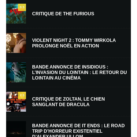
9.5
CRITIQUE DE THE FURIOUS
VIOLENT NIGHT 2 : TOMMY WIRKOLA
PROLONGE NOËL EN ACTION
Nom
*
BANDE ANNONCE DE INSIDIOUS :
L’INVASION DU LOINTAIN : LE RETOUR DU
LOINTAIN AU CINÉMA
E-mail
*
Site web
7.5
CRITIQUE DE ZOLTAN, LE CHIEN
SANGLANT DE DRACULA
Enregistrer mon nom, mon e-mail et mon site dans le navigateur pour
mon prochain commentaire.
BANDE ANNONCE DE IT ENDS : LE ROAD
Prévenez-moi de tous les nouveaux commentaires par e-mail.
TRIP D’HORREUR EXISTENTIEL
D’ALEXANDER ULLOM