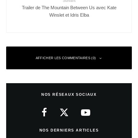
Suivant
Trailer de The Mountain Between Us avec Kate
Winslet et Idris Elba
AFFICHER LES COMMENTAIRES (0)
Laisser un commentaire
NOS RÉSEAUX SOCIAUX
Votre adresse e-mail ne sera pas publiée.
Les champs obligatoires sont
indiqués avec
*
Commentaire
*
NOS DERNIERS ARTICLES