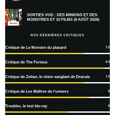
mon prochain commentaire.
Prévenez-moi de tous les nouveaux commentaires par e-mail.
SORTIES VOD : DES MINIONS ET DES
MONSTRES ET 10 FILMS (9 AOÛT 2026)
Prévenez-moi de tous les nouveaux articles par e-mail.
NOS DERNIÈRES CRITIQUES
Critique de Le Monstre du placard
7.5
En savoir
plus sur la façon dont les données de vos commentaires sont
Critique de The Furious
9.5
traitées
Critique de Zoltan, le chien sanglant de Dracula
7.5
Critique de Les Maîtres de l’univers
8
Troubles, le test blu-ray
6