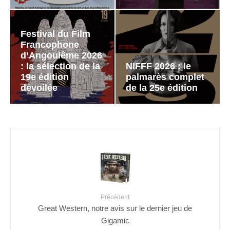
Festival du Film
Francophone
d’Angoulême 2026
: la sélection de la
NIFFF 2026 : le
19e édition
palmarès complet
dévoilée
de la 25e édition
Précédent
Great Western, notre avis sur le dernier jeu de
Gigamic