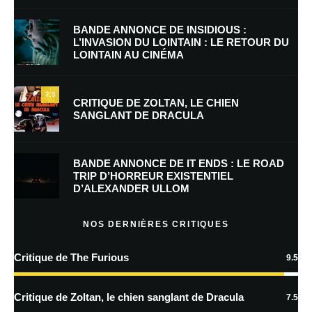
BANDE ANNONCE DE INSIDIOUS :
L’INVASION DU LOINTAIN : LE RETOUR DU
LOINTAIN AU CINÉMA
E-mail
*
Site web
7.5
CRITIQUE DE ZOLTAN, LE CHIEN
SANGLANT DE DRACULA
Enregistrer mon nom, mon e-mail et mon site dans le navigateur pour
mon prochain commentaire.
BANDE ANNONCE DE IT ENDS : LE ROAD
Prévenez-moi de tous les nouveaux commentaires par e-mail.
TRIP D’HORREUR EXISTENTIEL
D’ALEXANDER ULLOM
Prévenez-moi de tous les nouveaux articles par e-mail.
NOS DERNIÈRES CRITIQUES
Critique de The Furious
9.5
En savoir
plus sur la façon dont les données de vos commentaires sont
Critique de Zoltan, le chien sanglant de Dracula
7.5
traitées