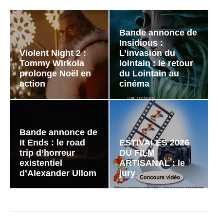
Bande annonce de
Insidious :
Violent Night 2 :
L’invasion du
Tommy Wirkola
lointain : le retour
prolonge Noël en
du Lointain au
action
cinéma
Bande annonce de
It Ends : le road
ESTIVALES 2026
trip d’horreur
DU FILM
existentiel
ARTISANAL : le
d’Alexander Ullom
jury