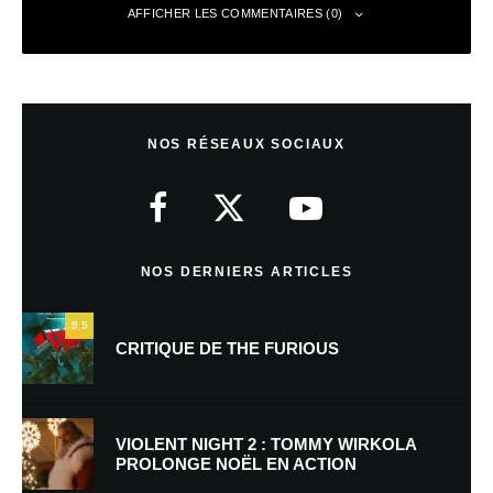
AFFICHER LES COMMENTAIRES (0)
Laisser un commentaire
NOS RÉSEAUX SOCIAUX
Votre adresse e-mail ne sera pas publiée.
Les champs obligatoires sont
indiqués avec
*
Commentaire
*
NOS DERNIERS ARTICLES
9.5
CRITIQUE DE THE FURIOUS
VIOLENT NIGHT 2 : TOMMY WIRKOLA
PROLONGE NOËL EN ACTION
Nom
*