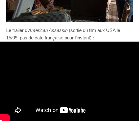
Le trailer d’
American Assassin
(sortie du film aux USA le
15/09, pas de date française pour l’instant) :