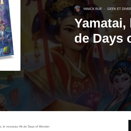
YANICK RUF
·
GEEK ET DIVE
Yamatai, 
de Days 
i, le nouveau Hit de Days of Wonder