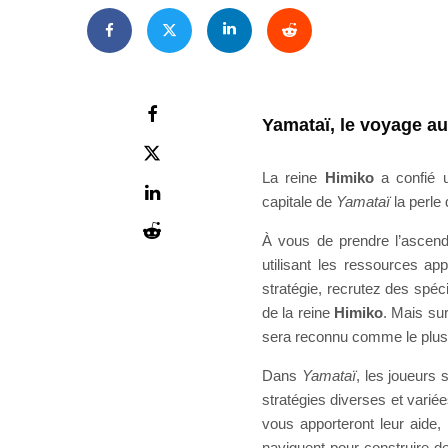
Yamataï, le voyage a
La reine
Himiko
a confié u
capitale de
Yamataï
la perle
À vous de prendre l’ascenda
utilisant les ressources app
stratégie, recrutez des spéci
de la reine
Himiko
. Mais sur
sera reconnu comme le plus
Dans
Yamataï
, les joueurs
stratégies diverses et variée
vous apporteront leur aide,
naviguent pour construire de