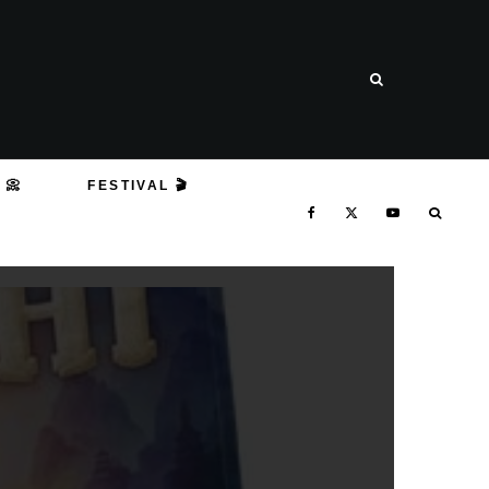
 📀
FESTIVAL 🎬