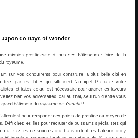
u Japon de Days of Wonder
ne mission prestigieuse à tous ses bâtisseurs : faire de la
 du royaume.
nt sur vos concurrents pour construire la plus belle cité en
ortées par les flottes qui sillonnent l’archipel. Préparez votre
alistes, et faites ce qui est nécessaire pour gagner les faveurs
veillez bien vos adversaires, car au final, seul l’un d’entre vous
 grand bâtisseur du royaume de
Yamataï
!
 s’affrontent pour remporter des points de prestige au moyen de
s. Défrichez les îles pour recruter de puissants spécialistes qui
 ou utilisez les ressources que transportent les bateaux qui y
s bâtiments et marquer l’archipel de votre style. Si vous avez