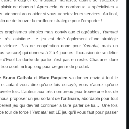
e plaisir de chacun ! Apres cela, de nombreux « spécialistes »
 viennent vous aider si vous achetez leurs services. Au final,
fin de de trouver la meilleure stratégie pour l’emporter !
des graphismes simples mais conviviaux et agréables,
Yamataï
 très asiatique. Le jeu est doté également d’une stratégie
 la victoire. Pas de coopération donc pour
Yamatai
, mais un
us rassure) qui donnera à 2 à 4 joueurs, l’occasion de se défier
ine d’Edo! La durée de partie n’est pas en reste. Chacune dure
trop court, ni trop long pour ce genre de produit.
re
Bruno Cathala
et
Marc Paquien
va donner envie à tout le
 et autant vous dire qu’une fois essayé, vous n’aurez qu’une
elle fois. L’auteur aux très nombreux jeux trouve une fois de
nous proposer un jeu sortant de l’ordinaire, abordable pour tout
llent jeu qui devrait continuer à faire parler de lui…. Une fois
e tour de force !
Yamataï
est LE jeu qu’il vous faut pour passer