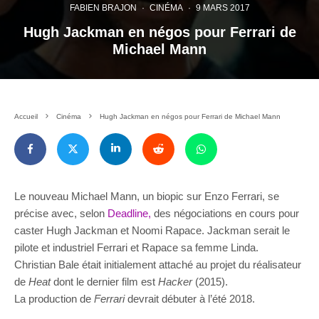
FABIEN BRAJON
·
CINÉMA
·
9 MARS 2017
Hugh Jackman en négos pour Ferrari de
Michael Mann
Accueil
Cinéma
Hugh Jackman en négos pour Ferrari de Michael Mann
Le nouveau Michael Mann, un biopic sur Enzo Ferrari, se
précise avec, selon
Deadline,
des négociations en cours pour
caster Hugh Jackman et Noomi Rapace. Jackman serait le
pilote et industriel Ferrari et Rapace sa femme Linda.
Christian Bale était initialement attaché au projet du réalisateur
de
Heat
dont le dernier film est
Hacker
(2015).
La production de
Ferrari
devrait débuter à l’été 2018.