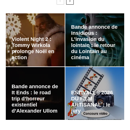
Bande annonce de
Insidious :
Violent Night 2 :
L’invasion du
Tommy Wirkola
lointain : le retour
prolonge Noël en
du Lointain au
action
cinéma
Bande annonce de
It Ends : le road
ESTIVALES 2026
trip d’horreur
DU FILM
existentiel
ARTISANAL : le
d’Alexander Ullom
jury