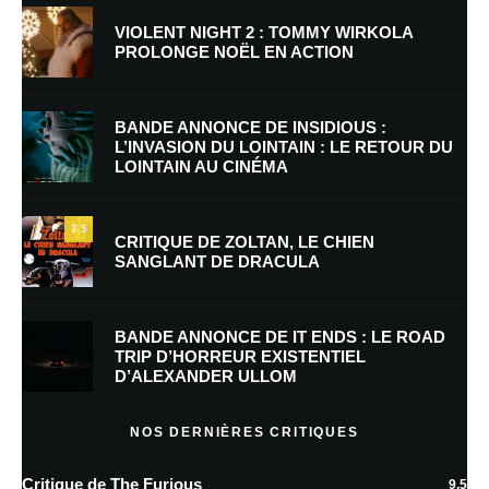
VIOLENT NIGHT 2 : TOMMY WIRKOLA
PROLONGE NOËL EN ACTION
Nom
*
BANDE ANNONCE DE INSIDIOUS :
L’INVASION DU LOINTAIN : LE RETOUR DU
LOINTAIN AU CINÉMA
E-mail
*
Site web
7.5
CRITIQUE DE ZOLTAN, LE CHIEN
SANGLANT DE DRACULA
Enregistrer mon nom, mon e-mail et mon site dans le navigateur pour
mon prochain commentaire.
BANDE ANNONCE DE IT ENDS : LE ROAD
Prévenez-moi de tous les nouveaux commentaires par e-mail.
TRIP D’HORREUR EXISTENTIEL
D’ALEXANDER ULLOM
Prévenez-moi de tous les nouveaux articles par e-mail.
NOS DERNIÈRES CRITIQUES
Critique de The Furious
9.5