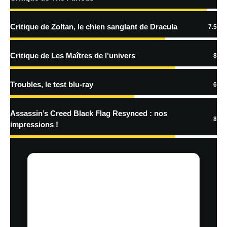
En savoir
plus sur la façon dont les données de vos commentaires sont
Critique de Zoltan, le chien sanglant de Dracula
7.5
traitées
Critique de Les Maîtres de l’univers
8
Troubles, le test blu-ray
6
Assassin’s Creed Black Flag Resynced : nos
8
impressions !