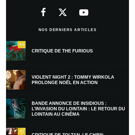
Votre adresse e-mail ne sera pas publiée.
Les champs obligatoires sont
indiqués avec
*
Commentaire
*
NOS DERNIERS ARTICLES
9.5
CRITIQUE DE THE FURIOUS
VIOLENT NIGHT 2 : TOMMY WIRKOLA
PROLONGE NOËL EN ACTION
Nom
*
BANDE ANNONCE DE INSIDIOUS :
L’INVASION DU LOINTAIN : LE RETOUR DU
LOINTAIN AU CINÉMA
E-mail
*
Site web
7.5
CRITIQUE DE ZOLTAN, LE CHIEN