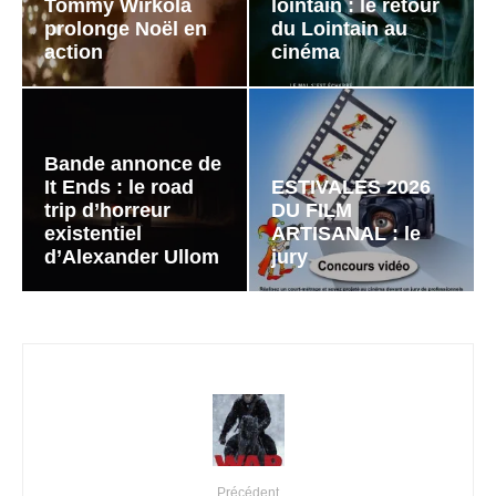
Tommy Wirkola
lointain : le retour
prolonge Noël en
du Lointain au
action
cinéma
Bande annonce de
It Ends : le road
ESTIVALES 2026
trip d’horreur
DU FILM
existentiel
ARTISANAL : le
d’Alexander Ullom
jury
Précédent