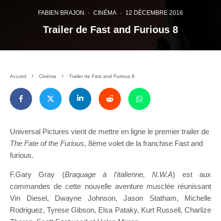
FABIEN BRAJON
·
CINÉMA
·
12 DÉCEMBRE 2016
Trailer de Fast and Furious 8
Accueil
Cinéma
Trailer de Fast and Furious 8
Universal Pictures vient de mettre en ligne le premier trailer de
The Fate of the Furious
, 8ème volet de la franchise Fast and
furious.
F.Gary Gray (
Braquage à l’italienne, N.W.A
) est aux
commandes de cette nouvelle aventure musclée réunissant
Vin Diesel, Dwayne Johnson, Jason Statham, Michelle
Rodriguez, Tyrese Gibson, Elsa Pataky, Kurt Russell, Charlize