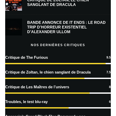
SANGLANT DE DRACULA
Enregistrer mon nom, mon e-mail et mon site dans le navigateur pour
mon prochain commentaire.
BANDE ANNONCE DE IT ENDS : LE ROAD
Prévenez-moi de tous les nouveaux commentaires par e-mail.
TRIP D’HORREUR EXISTENTIEL
D’ALEXANDER ULLOM
Prévenez-moi de tous les nouveaux articles par e-mail.
NOS DERNIÈRES CRITIQUES
Critique de The Furious
9.5
En savoir
plus sur la façon dont les données de vos commentaires sont
Critique de Zoltan, le chien sanglant de Dracula
7.5
traitées
Critique de Les Maîtres de l’univers
8
Troubles, le test blu-ray
6