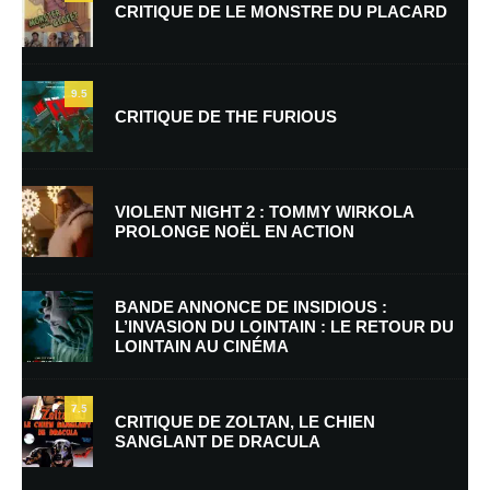
CRITIQUE DE LE MONSTRE DU PLACARD
9.5
CRITIQUE DE THE FURIOUS
Nom
*
VIOLENT NIGHT 2 : TOMMY WIRKOLA
PROLONGE NOËL EN ACTION
E-mail
*
Site web
BANDE ANNONCE DE INSIDIOUS :
L’INVASION DU LOINTAIN : LE RETOUR DU
LOINTAIN AU CINÉMA
Enregistrer mon nom, mon e-mail et mon site dans le navigateur pour
mon prochain commentaire.
7.5
Prévenez-moi de tous les nouveaux commentaires par e-mail.
CRITIQUE DE ZOLTAN, LE CHIEN
SANGLANT DE DRACULA
Prévenez-moi de tous les nouveaux articles par e-mail.