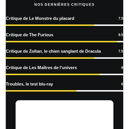
NOS DERNIÈRES CRITIQUES
Critique de Le Monstre du placard
7.5
En savoir
plus sur la façon dont les données de vos commentaires sont
Critique de The Furious
9.5
traitées
Critique de Zoltan, le chien sanglant de Dracula
7.5
Critique de Les Maîtres de l’univers
8
Troubles, le test blu-ray
6