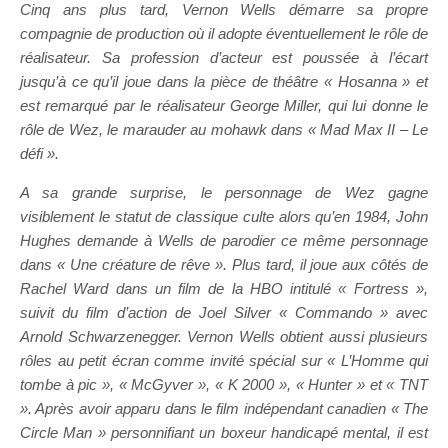
Cinq ans plus tard, Vernon Wells démarre sa propre
compagnie de production où il adopte éventuellement le rôle de
réalisateur. Sa profession d’acteur est poussée à l’écart
jusqu’à ce qu’il joue dans la pièce de théâtre « Hosanna » et
est remarqué par le réalisateur George Miller, qui lui donne le
rôle de Wez, le marauder au mohawk dans « Mad Max II – Le
défi ».
A sa grande surprise, le personnage de Wez gagne
visiblement le statut de classique culte alors qu’en 1984, John
Hughes demande à Wells de parodier ce même personnage
dans « Une créature de rêve ». Plus tard, il joue aux côtés de
Rachel Ward dans un film de la HBO intitulé « Fortress »,
suivit du film d’action de Joel Silver « Commando » avec
Arnold Schwarzenegger. Vernon Wells obtient aussi plusieurs
rôles au petit écran comme invité spécial sur « L’Homme qui
tombe à pic », « McGyver », « K 2000 », « Hunter » et « TNT
». Après avoir apparu dans le film indépendant canadien « The
Circle Man » personnifiant un boxeur handicapé mental, il est