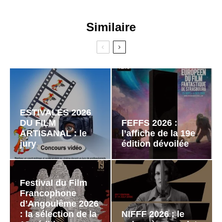
Similaire
ESTIVALES 2026
DU FILM
FEFFS 2026 :
ARTISANAL : le
l’affiche de la 19e
jury
édition dévoilée
Festival du Film
Francophone
d’Angoulême 2026
: la sélection de la
NIFFF 2026 : le