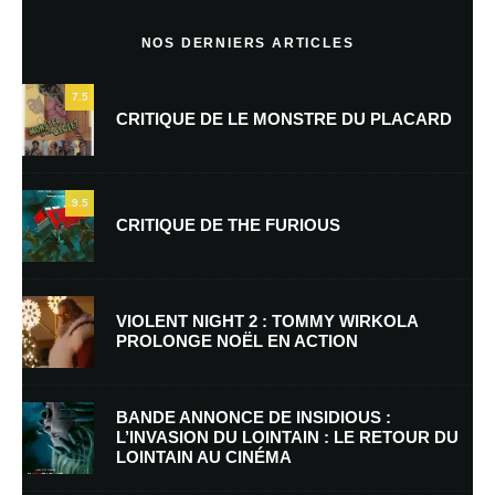
Commentaire
*
NOS DERNIERS ARTICLES
7.5
CRITIQUE DE LE MONSTRE DU PLACARD
9.5
CRITIQUE DE THE FURIOUS
Nom
*
VIOLENT NIGHT 2 : TOMMY WIRKOLA
PROLONGE NOËL EN ACTION
E-mail
*
Site web
BANDE ANNONCE DE INSIDIOUS :
L’INVASION DU LOINTAIN : LE RETOUR DU
LOINTAIN AU CINÉMA
Enregistrer mon nom, mon e-mail et mon site dans le navigateur pour
mon prochain commentaire.