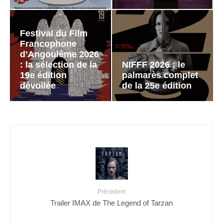
Festival du Film
Francophone
d’Angoulême 2026
: la sélection de la
NIFFF 2026 : le
19e édition
palmarès complet
dévoilée
de la 25e édition
Précédent
Trailer IMAX de The Legend of Tarzan