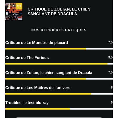
7.5
Prévenez-moi de tous les nouveaux commentaires par e-mail.
CRITIQUE DE ZOLTAN, LE CHIEN
SANGLANT DE DRACULA
Prévenez-moi de tous les nouveaux articles par e-mail.
NOS DERNIÈRES CRITIQUES
Critique de Le Monstre du placard
7.5
En savoir
plus sur la façon dont les données de vos commentaires sont
Critique de The Furious
9.5
traitées
Critique de Zoltan, le chien sanglant de Dracula
7.5
Critique de Les Maîtres de l’univers
8
Troubles, le test blu-ray
6