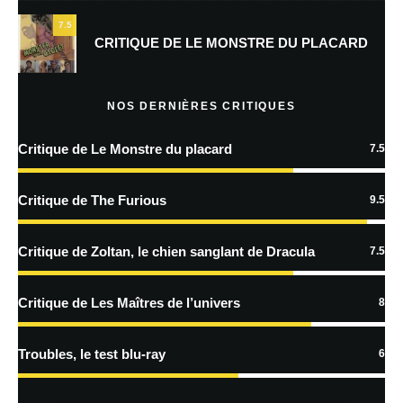
7.5
Prévenez-moi de tous les nouveaux commentaires par e-mail.
CRITIQUE DE LE MONSTRE DU PLACARD
Prévenez-moi de tous les nouveaux articles par e-mail.
NOS DERNIÈRES CRITIQUES
Critique de Le Monstre du placard
7.5
En savoir
plus sur la façon dont les données de vos commentaires sont
Critique de The Furious
9.5
traitées
Critique de Zoltan, le chien sanglant de Dracula
7.5
Critique de Les Maîtres de l’univers
8
Troubles, le test blu-ray
6