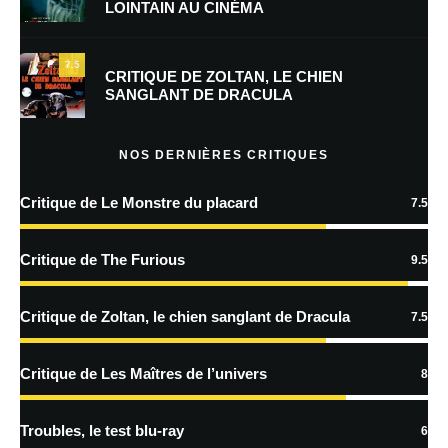
LOINTAIN AU CINÉMA
Enregistrer mon nom, mon e-mail et mon site dans le navigateur pour
mon prochain commentaire.
7.5
Prévenez-moi de tous les nouveaux commentaires par e-mail.
CRITIQUE DE ZOLTAN, LE CHIEN
SANGLANT DE DRACULA
Prévenez-moi de tous les nouveaux articles par e-mail.
NOS DERNIÈRES CRITIQUES
Critique de Le Monstre du placard
7.5
En savoir
plus sur la façon dont les données de vos commentaires sont
Critique de The Furious
9.5
traitées
Critique de Zoltan, le chien sanglant de Dracula
7.5
Critique de Les Maîtres de l’univers
8
Troubles, le test blu-ray
6