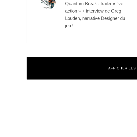
Quantum Break : trailer « live-
action » + interview de Greg
Louden, narrative Designer du
jeu !
AFFICHER LES
Laisser un commentaire
Votre adresse e-mail ne sera pas publiée.
Les champs obligatoires
Commentaire
*