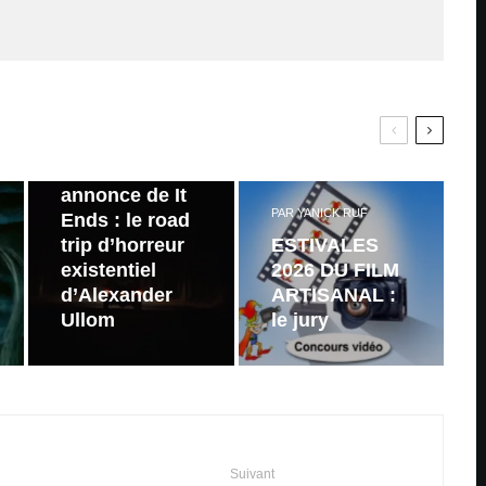
PAR
ZAST
Bande
annonce de It
PAR
YANICK RUF
Ends : le road
trip d’horreur
ESTIVALES
existentiel
2026 DU FILM
d’Alexander
ARTISANAL :
Ullom
le jury
Suivant