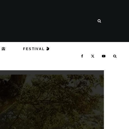
 📀
FESTIVAL 🎬