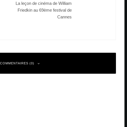
La leçon de cinéma de William
Friedkin au 69ème festival de
Cannes
 COMMENTAIRES (0)
 sont indiqués avec
*