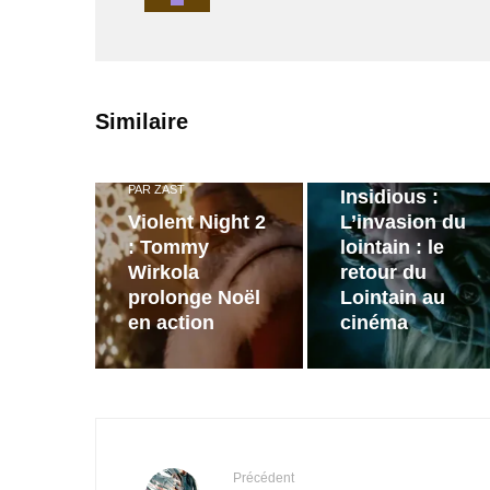
PAR
ZAST
Similaire
Bande
annonce de
PAR
ZAST
Insidious :
Violent Night 2
L’invasion du
: Tommy
lointain : le
Wirkola
retour du
prolonge Noël
Lointain au
en action
cinéma
Précédent