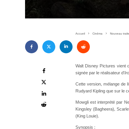
Accueil
Cinéma
Nouveau trailer
Walt Disney Pictures vient d
signée par le réalisateur d’
Ir
Cette version, mélange de li
Rudyard Kipling que sur le 
Mowgli est interprété par Ne
Kingsley (Bagheera), Scarle
(King Louie).
Synopsis :