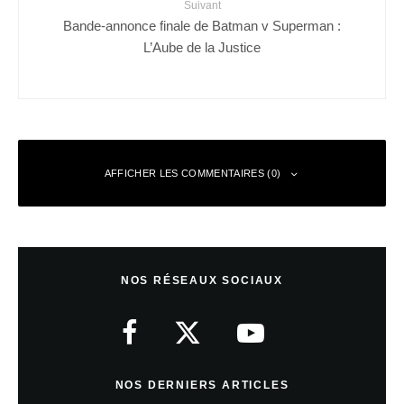
Suivant
Bande-annonce finale de Batman v Superman :
L’Aube de la Justice
AFFICHER LES COMMENTAIRES (0)
Laisser un commentaire
NOS RÉSEAUX SOCIAUX
Votre adresse e-mail ne sera pas publiée.
Les champs obligatoires sont
indiqués avec
*
Commentaire
*
NOS DERNIERS ARTICLES