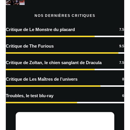
Prévenez-moi de tous les nouveaux articles par e-mail.
NOS DERNIÈRES CRITIQUES
Critique de Le Monstre du placard
7.5
En savoir
plus sur la façon dont les données de vos commentaires sont
Critique de The Furious
9.5
traitées
Critique de Zoltan, le chien sanglant de Dracula
7.5
Critique de Les Maîtres de l’univers
8
Troubles, le test blu-ray
6