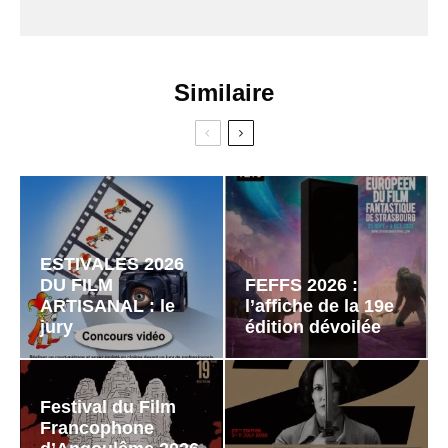
Similaire
ESTIVALES 2026
DU FILM
FEFFS 2026 :
ARTISANAL : le
l’affiche de la 19e
jury
édition dévoilée
Festival du Film
Francophone