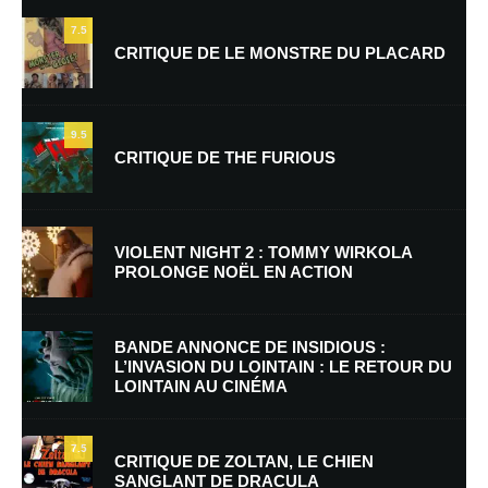
7.5
CRITIQUE DE LE MONSTRE DU PLACARD
9.5
CRITIQUE DE THE FURIOUS
Nom
*
VIOLENT NIGHT 2 : TOMMY WIRKOLA
PROLONGE NOËL EN ACTION
E-mail
*
Site web
BANDE ANNONCE DE INSIDIOUS :
L’INVASION DU LOINTAIN : LE RETOUR DU
LOINTAIN AU CINÉMA
Enregistrer mon nom, mon e-mail et mon site dans le navigateur pour
mon prochain commentaire.
7.5
Prévenez-moi de tous les nouveaux commentaires par e-mail.
CRITIQUE DE ZOLTAN, LE CHIEN
SANGLANT DE DRACULA