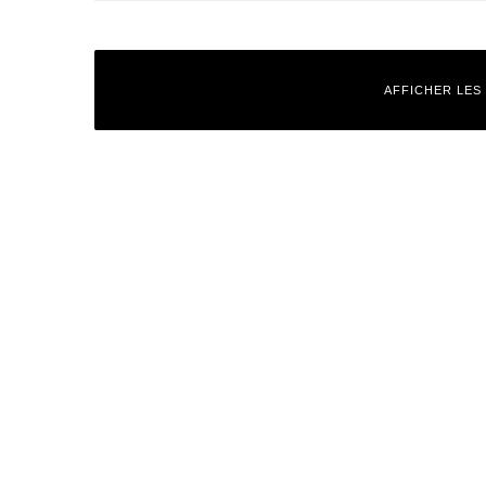
AFFICHER LES
Laisser un commentaire
Votre adresse e-mail ne sera pas publiée.
Les champs obligatoires
Commentaire
*