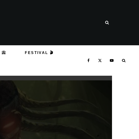
 📀
FESTIVAL 🎬