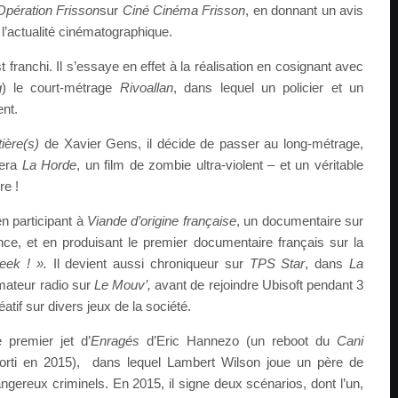
Opération Frisson
sur
Ciné Cinéma Frisson
, en donnant un avis
l’actualité cinématographique.
franchi. Il s’essaye en effet à la réalisation en cosignant avec
g
) le court-métrage
Rivoallan
, dans lequel un policier et un
ent.
tière(s)
de Xavier Gens, il décide de passer au long-métrage,
sera
La Horde
, un film de zombie ultra-violent – et un véritable
e !
en participant à
Viande d’origine française
, un documentaire sur
nce, et en produisant le premier documentaire français sur la
ek ! ».
Il devient aussi chroniqueur sur
TPS Star
, dans
La
mateur radio sur
Le Mouv’,
avant de rejoindre Ubisoft pendant 3
atif sur divers jeux de la société.
 premier jet d’
Enragés
d’Eric Hannezo (un reboot du
Cani
rti en 2015), dans lequel Lambert Wilson joue un père de
angereux criminels. En 2015, il signe deux scénarios, dont l’un,