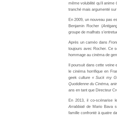
même volubilité qu’il anime
tranché mais argumenté sur 
En 2009, un nouveau pas est 
Benjamin Rocher (
Antigan
groupe de malfrats s’entretu
Après un caméo dans
Fron
toujours avec Rocher. Ce 
hommage au cinéma de genr
Il poursuit dans cette veine 
le cinéma horrifique en Fra
geek culture
« Suck my Ge
Quotidienne du Cinéma,
ani
ans en tant que Directeur Cré
En 2013, il co-scénarise le
Arrabbiati
de Mario Bava so
famille confronté à quatre d