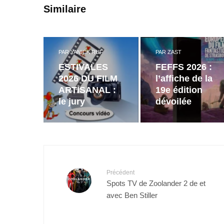
Similaire
PAR
YANICK RUF
PAR
ZAST
ESTIVALES
FEFFS 2026 :
2026 DU FILM
l’affiche de la
ARTISANAL :
19e édition
le jury
dévoilée
Précédent
Spots TV de Zoolander 2 de et
avec Ben Stiller