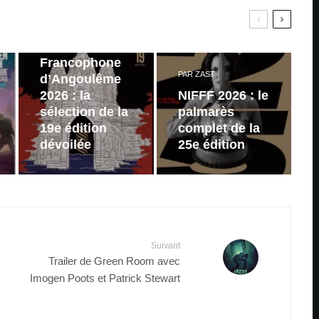
PAR
ZAST
Festival du
Film
Francophone
PAR
ZAST
d’Angoulême
2026 : la
NIFFF 2026 : le
sélection de la
palmarès
19e édition
complet de la
dévoilée
25e édition
Suivant
Trailer de Green Room avec
Imogen Poots et Patrick Stewart