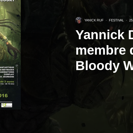
YANICK RUF
·
FESTIVAL
·
25
Yannick 
membre d
Bloody W