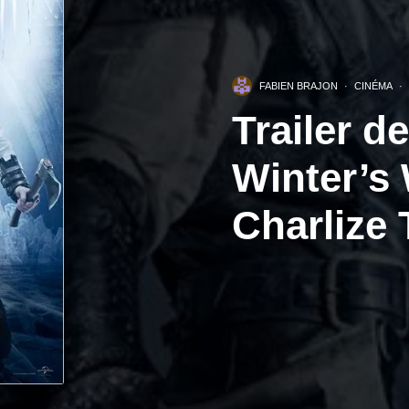
FABIEN BRAJON
·
CINÉMA
·
Trailer 
Winter’s
Charlize