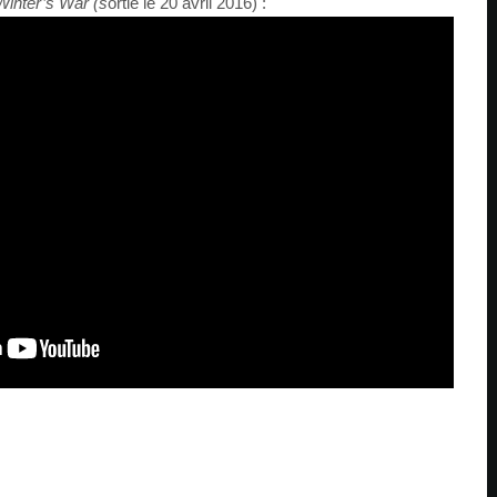
inter’s War (s
ortie le 20 avril 2016) :