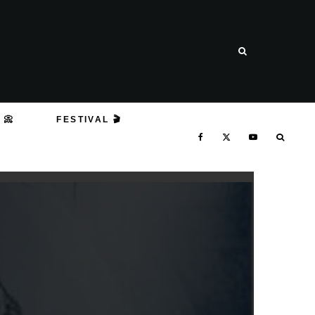
 📀
FESTIVAL 🎬