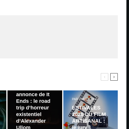
PAR
ZAST
Bande
annonce de It
PAR
YANICK RUF
Ends : le road
trip d’horreur
ESTIVALES
existentiel
2026 DU FILM
d’Alexander
ARTISANAL :
Ullom
le jury