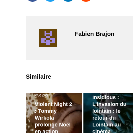
Fabien Brajon
PAR
ZAST
Similaire
Bande
annonce de
PAR
ZAST
Insidious :
Violent Night 2
L’invasion du
: Tommy
lointain : le
Wirkola
retour du
prolonge Noël
Lointain au
en action
cinéma