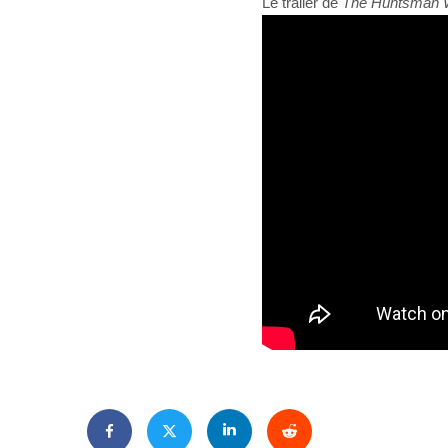
Le trailer de
The Huntsman W