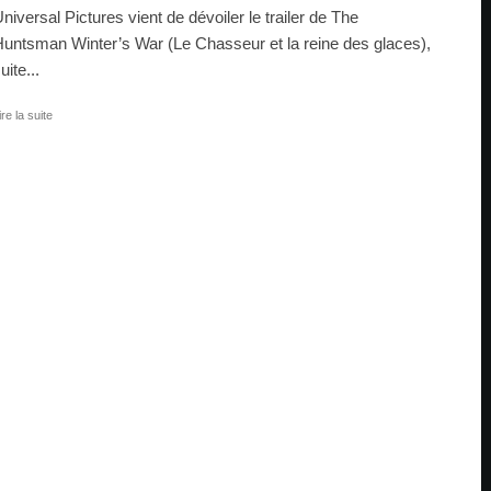
niversal Pictures vient de dévoiler le trailer de The
untsman Winter’s War (Le Chasseur et la reine des glaces),
uite...
ire la suite