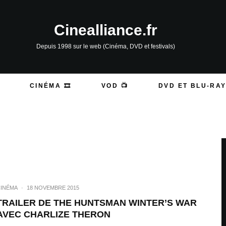
Cinealliance.fr
Depuis 1998 sur le web (Cinéma, DVD et festivals)
CINÉMA 🎞️
VOD 📺
DVD ET BLU-RAY
INÉMA
·
18 NOVEMBRE 2015
TRAILER DE THE HUNTSMAN WINTER’S WAR
AVEC CHARLIZE THERON