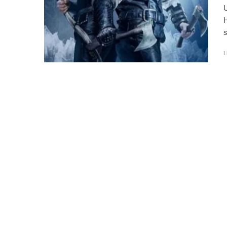
U
H
s
L