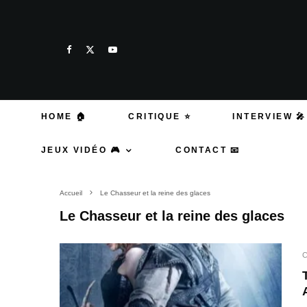
HOME 🏠
CRITIQUE ⭐
INTERVIEW 🎤
JEUX VIDÉO 🎮
CONTACT 📧
Accueil
Le Chasseur et la reine des glaces
Le Chasseur et la reine des glaces
C